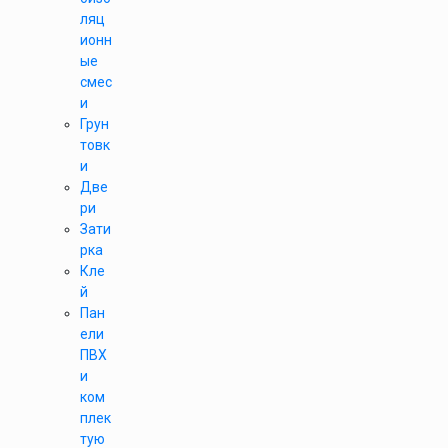
ляц
ионн
ые
смес
и
Грун
товк
и
Две
ри
Зати
рка
Кле
й
Пан
ели
ПВХ
и
ком
плек
тую