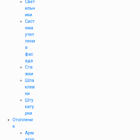
Свет
ильн
ики
Сист
ема
утеп
лени
я
фас
ада
Стя
жки
Шпа
клев
ки
Шту
кату
рки
Отоплени
е
Арм
атур