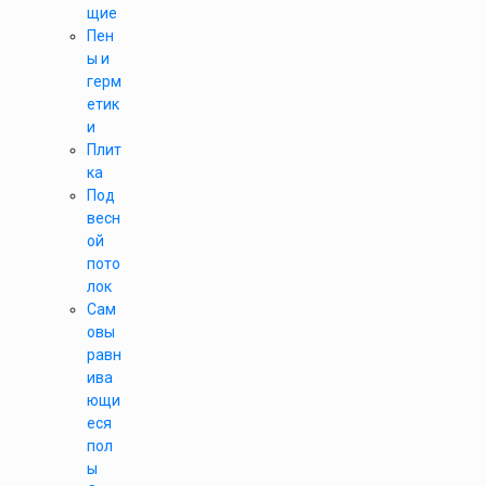
щие
Пен
ы и
герм
етик
и
Плит
ка
Под
весн
ой
пото
лок
Сам
овы
равн
ива
ющи
еся
пол
ы