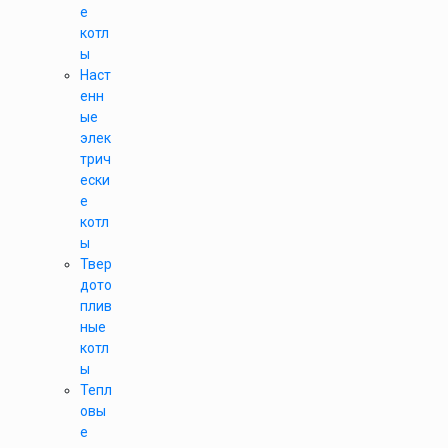
е
котл
ы
Наст
енн
ые
элек
трич
ески
е
котл
ы
Твер
дото
плив
ные
котл
ы
Тепл
овы
е