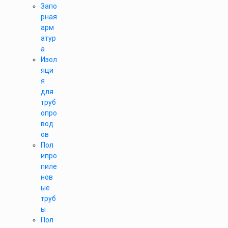
Запо
рная
арм
атур
а
Изол
яци
я
для
труб
опро
вод
ов
Пол
ипро
пиле
нов
ые
труб
ы
Пол