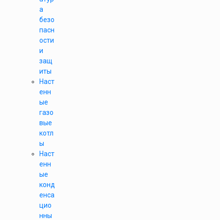
а
безо
пасн
ости
и
защ
иты
Наст
енн
ые
газо
вые
котл
ы
Наст
енн
ые
конд
енса
цио
нны