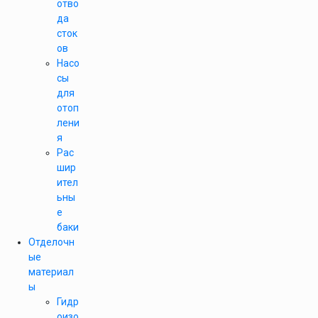
отво
да
сток
ов
Насо
сы
для
отоп
лени
я
Рас
шир
ител
ьны
е
баки
Отделочн
ые
материал
ы
Гидр
оизо