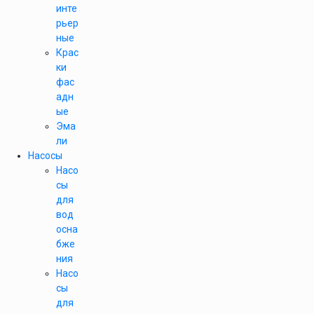
инте
рьер
ные
Крас
ки
фас
адн
ые
Эма
ли
Насосы
Насо
сы
для
вод
осна
бже
ния
Насо
сы
для