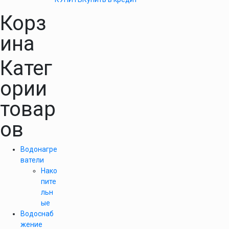
Корз
ина
Катег
ории
товар
ов
Водонагре
ватели
Нако
пите
льн
ые
Водоснаб
жение