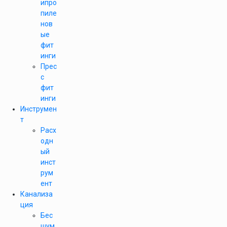
ипро
пиле
нов
ые
фит
инги
Прес
с
фит
инги
Инструмен
т
Расх
одн
ый
инст
рум
ент
Канализа
ция
Бес
шум