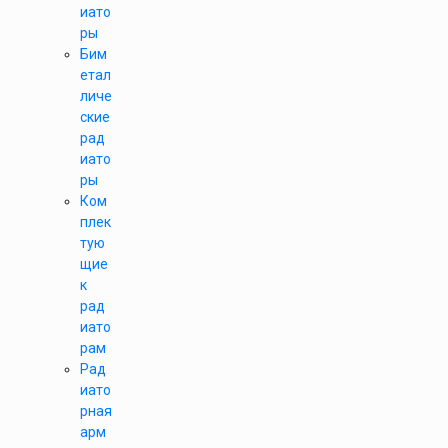
иато
ры
Бим
етал
личе
ские
рад
иато
ры
Ком
плек
тую
щие
к
рад
иато
рам
Рад
иато
рная
арм