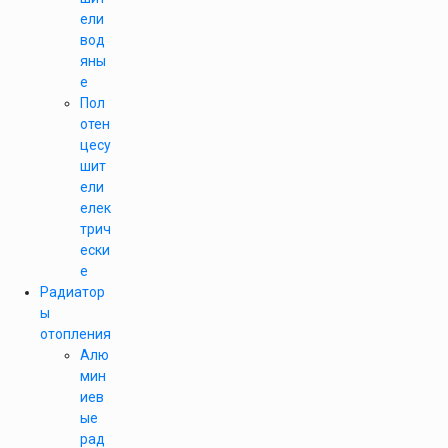
ели
вод
яны
е
Пол
отен
цесу
шит
ели
елек
трич
ески
е
Радиатор
ы
отопления
Алю
мин
иев
ые
рад