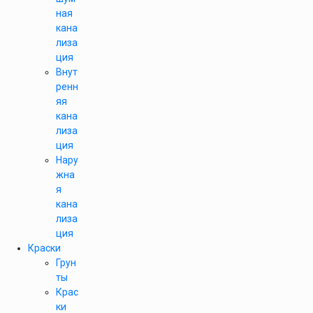
ная
кана
лиза
ция
Внут
ренн
яя
кана
лиза
ция
Нару
жна
я
кана
лиза
ция
Краски
Грун
ты
Крас
ки