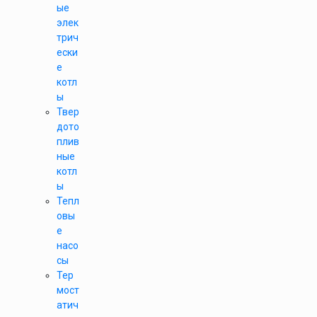
ые
элек
трич
ески
е
котл
ы
Твер
дото
плив
ные
котл
ы
Тепл
овы
е
насо
сы
Тер
мост
атич