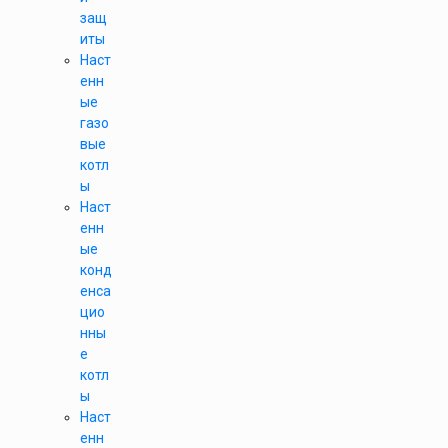
защ
иты
Наст
енн
ые
газо
вые
котл
ы
Наст
енн
ые
конд
енса
цио
нны
е
котл
ы
Наст
енн