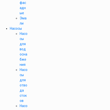
фас
адн
ые
Эма
ли
Насосы
Насо
сы
для
вод
осна
бже
ния
Насо
сы
для
отво
да
сток
ов
Насо