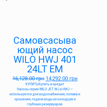
Самовсасыва
ющий насос
WILO HWJ 401
24LT EM
16,128.00
грн
14,292.00
грн
КУПИТЬ
Купить в кредит
Насосы серии WILO JET WJ и HWJ —
используются для водоснабжения, полива и
орошения, подачи воды из колодцев и
глубоких резервуаров.