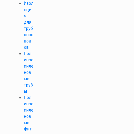
Изол
яци
я
для
труб
опро
вод
ов
Пол
ипро
пиле
нов
ые
труб
ы
Пол
ипро
пиле
нов
ые
фит