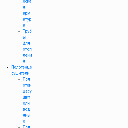
еска
я
арм
атур
а
Труб
ы
для
отоп
лени
я
Полотенце
сушители
Пол
отен
цесу
шит
ели
вод
яны
е
Пол