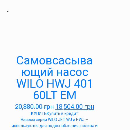
Самовсасыва
ющий насос
WILO HWJ 401
60LT EM
20,880.00
грн
18,504.00
грн
КУПИТЬ
Купить в кредит
Насосы серии WILO JET WJ и HWJ —
используются для водоснабжения, полива и