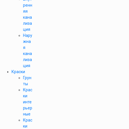
ренн
яя
кана
лиза
ция
Нару
жна
я
кана
лиза
ция
Краски
Грун
ты
Крас
ки
инте
рьер
ные
Крас
ки