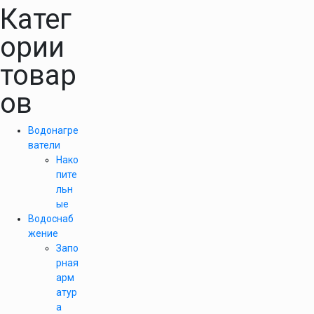
Катег
ории
товар
ов
Водонагре
ватели
Нако
пите
льн
ые
Водоснаб
жение
Запо
рная
арм
атур
а