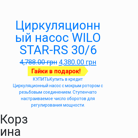
Циркуляционн
ый насос WILO
STAR-RS 30/6
4,788.00
грн
4,380.00
грн
Гайки в подарок!
КУПИТЬ
Купить в кредит
Циркуляционный насос с мокрым ротором с
резьбовым соединением. Ступенчато
настраиваемое число оборотов для
регулирования мощности.
Корз
ина