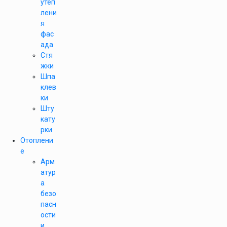
утеп
лени
я
фас
ада
Стя
жки
Шпа
клев
ки
Шту
кату
рки
Отоплени
е
Арм
атур
а
безо
пасн
ости
и