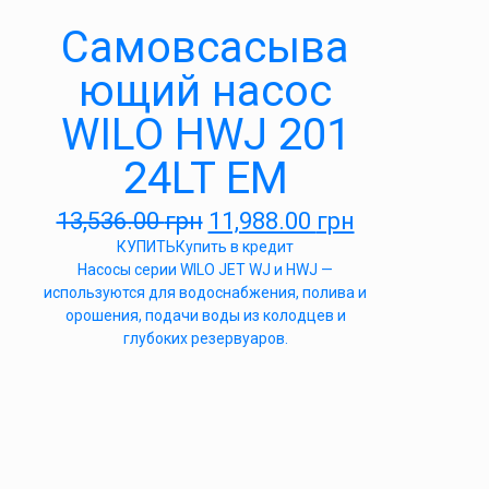
Самовсасыва
ющий насос
WILO HWJ 201
24LT EM
13,536.00
грн
11,988.00
грн
КУПИТЬ
Купить в кредит
Насосы серии WILO JET WJ и HWJ —
используются для водоснабжения, полива и
орошения, подачи воды из колодцев и
глубоких резервуаров.