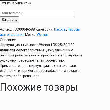
Насос
Купить в один клик
циркуляционный
Womar
LRS
25/60/180
Артикул:
SD00046588
Категории:
Насосы
,
Насосы
для отопления
Метка:
Womar
Описание
Циркуляционный насос Womar LRS 25/60/180
является малогабаритным циркуляционным
насосом, работает насос практически бесшумно и
экономно потребляет электроэнергию.
Применяется для циркуляции воды в системах
отопления и горячего водоснабжения, а также в
системах обогрева пола.
Похожие товары