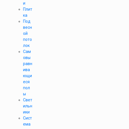
и
Плит
ка
Под
весн
ой
пото
лок
Сам
овы
равн
ива
ющи
еся
пол
ы
Свет
ильн
ики
Сист
ема