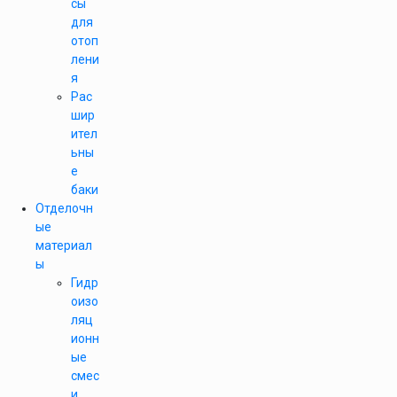
сы
для
отоп
лени
я
Рас
шир
ител
ьны
е
баки
Отделочн
ые
материал
ы
Гидр
оизо
ляц
ионн
ые
смес
и