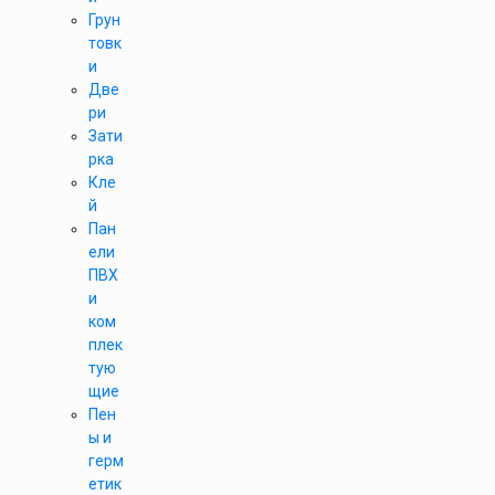
Грун
товк
и
Две
ри
Зати
рка
Кле
й
Пан
ели
ПВХ
и
ком
плек
тую
щие
Пен
ы и
герм
етик