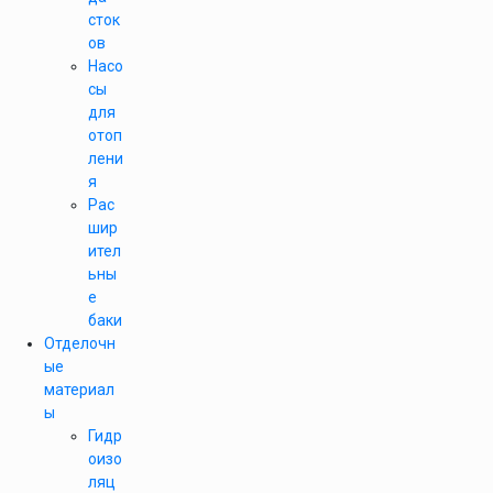
сток
ов
Насо
сы
для
отоп
лени
я
Рас
шир
ител
ьны
е
баки
Отделочн
ые
материал
ы
Гидр
оизо
ляц