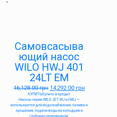
Самовсасыва
ющий насос
WILO HWJ 401
24LT EM
16,128.00
грн
14,292.00
грн
КУПИТЬ
Купить в кредит
Насосы серии WILO JET WJ и HWJ —
используются для водоснабжения, полива и
орошения, подачи воды из колодцев и
глубоких резервуаров.