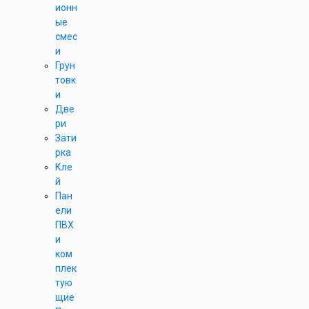
ионн
ые
смес
и
Грун
товк
и
Две
ри
Зати
рка
Кле
й
Пан
ели
ПВХ
и
ком
плек
тую
щие