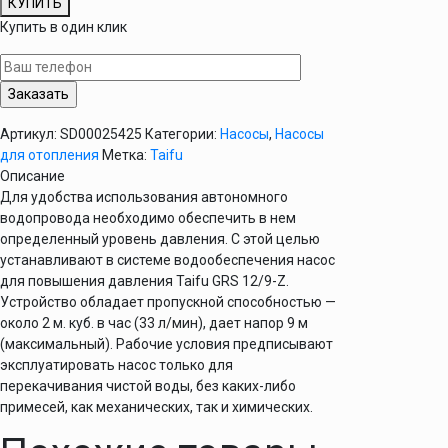
КУПИТЬ
Насос
Купить в один клик
для
повышения
давления
Taifu
GRS
Артикул:
SD00025425
Категории:
Насосы
,
Насосы
12/9-
для отопления
Метка:
Taifu
Z
Описание
Для удобства использования автономного
водопровода необходимо обеспечить в нем
определенный уровень давления. С этой целью
устанавливают в системе водообеспечения насос
для повышения давления Taifu GRS 12/9-Z.
Устройство обладает пропускной способностью —
около 2 м. куб. в час (33 л/мин), дает напор 9 м
(максимальный). Рабочие условия предписывают
эксплуатировать насос только для
перекачивания чистой воды, без каких-либо
примесей, как механических, так и химических.