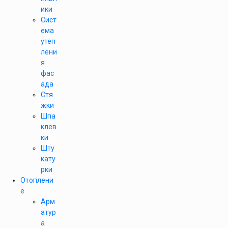
ики
Сист
ема
утеп
лени
я
фас
ада
Стя
жки
Шпа
клев
ки
Шту
кату
рки
Отоплени
е
Арм
атур
а