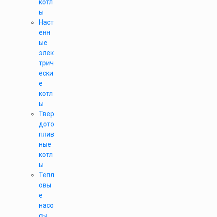
котл
ы
Наст
енн
ые
элек
трич
ески
е
котл
ы
Твер
дото
плив
ные
котл
ы
Тепл
овы
е
насо
сы