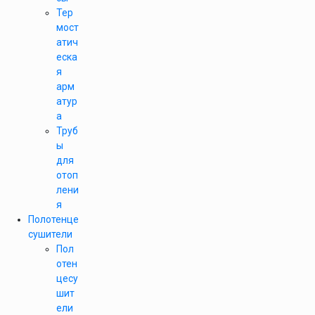
Тер
мост
атич
еска
я
арм
атур
а
Труб
ы
для
отоп
лени
я
Полотенце
сушители
Пол
отен
цесу
шит
ели