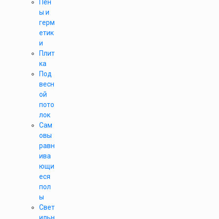
Пен
ы и
герм
етик
и
Плит
ка
Под
весн
ой
пото
лок
Сам
овы
равн
ива
ющи
еся
пол
ы
Свет
ильн