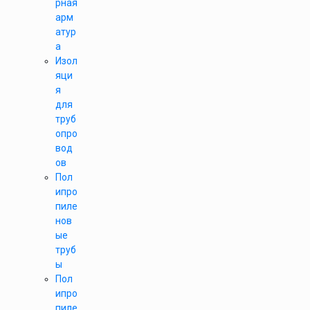
рная
арм
атур
а
Изол
яци
я
для
труб
опро
вод
ов
Пол
ипро
пиле
нов
ые
труб
ы
Пол
ипро
пиле