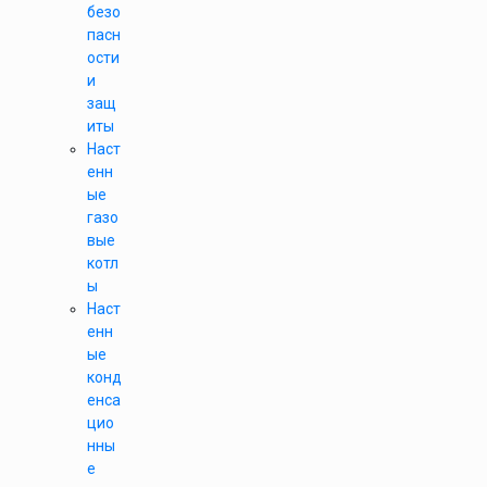
безо
пасн
ости
и
защ
иты
Наст
енн
ые
газо
вые
котл
ы
Наст
енн
ые
конд
енса
цио
нны
е