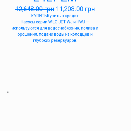
12,648.00
грн
11,208.00
грн
КУПИТЬ
Купить в кредит
Насосы серии WILO JET WJ и HWJ —
используются для водоснабжения, полива и
орошения, подачи воды из колодцев и
глубоких резервуаров.