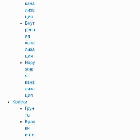
кана
лиза
ция
Внут
ренн
яя
кана
лиза
ция
Нару
жна
я
кана
лиза
ция
Краски
Грун
ты
Крас
ки
инте