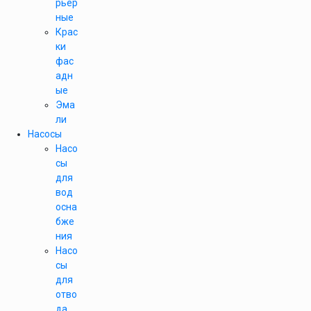
рьер
ные
Крас
ки
фас
адн
ые
Эма
ли
Насосы
Насо
сы
для
вод
осна
бже
ния
Насо
сы
для
отво
да