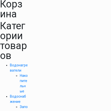
Корз
ина
Катег
ории
товар
ов
Водонагре
ватели
Нако
пите
льн
ые
Водоснаб
жение
Запо