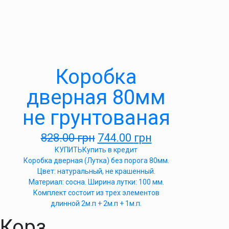
Коробка
дверная 80мм
не грунтованая
828.00
грн
744.00
грн
КУПИТЬ
Купить в кредит
Коробка дверная (Лутка) без порога 80мм.
Цвет: натуральный, не крашенный.
Материал: сосна. Ширина лутки: 100 мм.
Комплект состоит из трех элементов
длинной 2м.п + 2м.п + 1м.п.
Корз