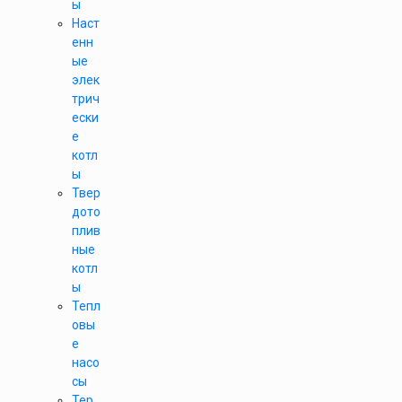
ы
Наст
енн
ые
элек
трич
ески
е
котл
ы
Твер
дото
плив
ные
котл
ы
Тепл
овы
е
насо
сы
Тер