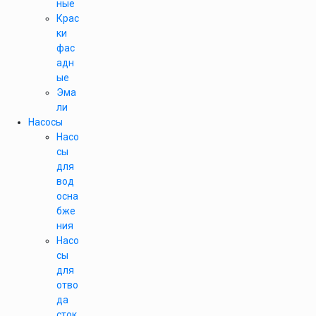
ные
Крас
ки
фас
адн
ые
Эма
ли
Насосы
Насо
сы
для
вод
осна
бже
ния
Насо
сы
для
отво
да
сток