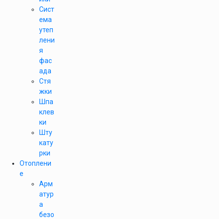
Сист
ема
утеп
лени
я
фас
ада
Стя
жки
Шпа
клев
ки
Шту
кату
рки
Отоплени
е
Арм
атур
а
безо