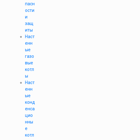
пасн
ости
и
защ
иты
Наст
енн
ые
газо
вые
котл
ы
Наст
енн
ые
конд
енса
цио
нны
е
котл