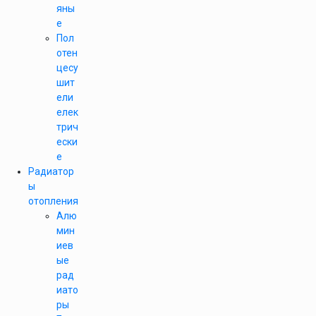
яны
е
Пол
отен
цесу
шит
ели
елек
трич
ески
е
Радиатор
ы
отопления
Алю
мин
иев
ые
рад
иато
ры