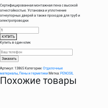
Сертифицированная монтажная пена с высокой
огнестойкостью. Установка и уплотнение
огнеупорных дверей а также проходов для труб и
электропроводки.
Количество
товара
КУПИТЬ
Пена
Купить в один клик
монтажная
огнестойкая
PENOSIL
Premium
FireRated
Артикул:
13865
Категории:
Отделочные
750мл
материалы
,
Пены и герметики
Метка:
PENOSIL
Похожие товары