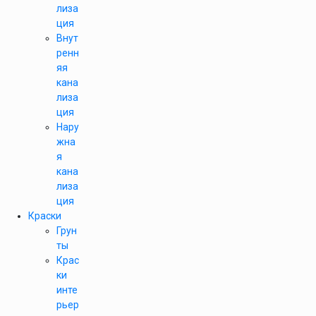
лиза
ция
Внут
ренн
яя
кана
лиза
ция
Нару
жна
я
кана
лиза
ция
Краски
Грун
ты
Крас
ки
инте
рьер