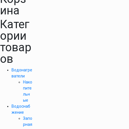
ина
Катег
ории
товар
ов
Водонагре
ватели
Нако
пите
льн
ые
Водоснаб
жение
Запо
рная