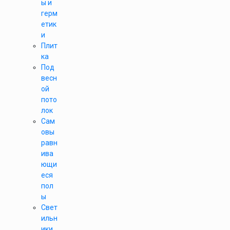
ы и
герм
етик
и
Плит
ка
Под
весн
ой
пото
лок
Сам
овы
равн
ива
ющи
еся
пол
ы
Свет
ильн
ики