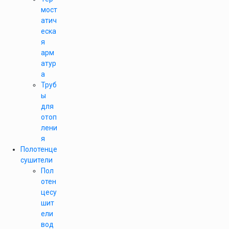
мост
атич
еска
я
арм
атур
а
Труб
ы
для
отоп
лени
я
Полотенце
сушители
Пол
отен
цесу
шит
ели
вод