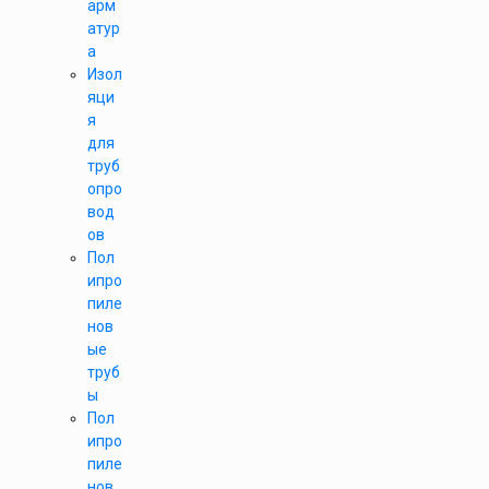
арм
атур
а
Изол
яци
я
для
труб
опро
вод
ов
Пол
ипро
пиле
нов
ые
труб
ы
Пол
ипро
пиле
нов