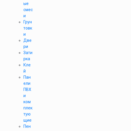
ые
смес
и
Грун
товк
и
Две
ри
Зати
рка
Кле
й
Пан
ели
ПВХ
и
ком
плек
тую
щие
Пен