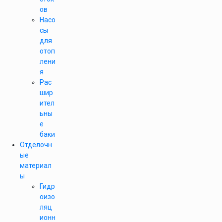
ов
Насо
сы
для
отоп
лени
я
Рас
шир
ител
ьны
е
баки
Отделочн
ые
материал
ы
Гидр
оизо
ляц
ионн