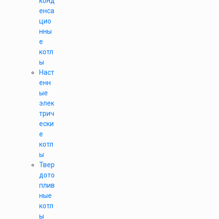
конд
енса
цио
нны
е
котл
ы
Наст
енн
ые
элек
трич
ески
е
котл
ы
Твер
дото
плив
ные
котл
ы