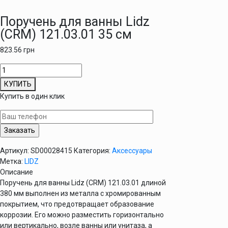
Поручень для ванны Lidz
(CRM) 121.03.01 35 см
823.56
грн
Количество
товара
КУПИТЬ
Поручень
Купить в один клик
для
ванны
Lidz
(CRM)
121.03.01
Артикул:
SD00028415
Категория:
Аксессуары
35
Метка:
LIDZ
см
Описание
Поручень для ванны Lidz (CRM) 121.03.01 длиной
380 мм выполнен из металла с хромированным
покрытием, что предотвращает образование
коррозии. Его можно разместить горизонтально
или вертикально, возле ванны или унитаза, а