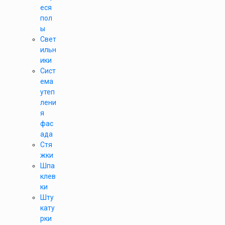
еся
пол
ы
Свет
ильн
ики
Сист
ема
утеп
лени
я
фас
ада
Стя
жки
Шпа
клев
ки
Шту
кату
рки