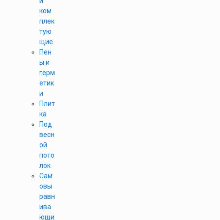
и
ком
плек
тую
щие
Пен
ы и
герм
етик
и
Плит
ка
Под
весн
ой
пото
лок
Сам
овы
равн
ива
ющи