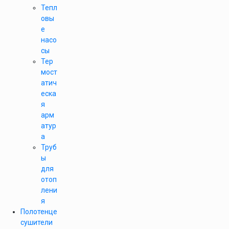
Тепл
овы
е
насо
сы
Тер
мост
атич
еска
я
арм
атур
а
Труб
ы
для
отоп
лени
я
Полотенце
сушители