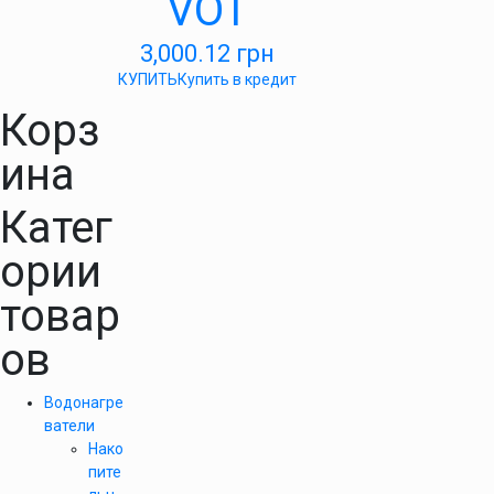
VOT
3,000.12
грн
КУПИТЬ
Купить в кредит
Корз
ина
Катег
ории
товар
ов
Водонагре
ватели
Нако
пите