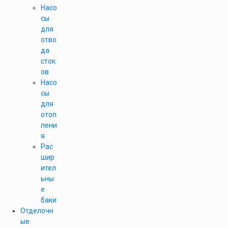
Насо
сы
для
отво
да
сток
ов
Насо
сы
для
отоп
лени
я
Рас
шир
ител
ьны
е
баки
Отделочн
ые