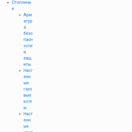
Отоплени
е
Арм
атур
а
безо
пасн
ости
и
защ
иты
Наст
енн
ые
газо
вые
котл
ы
Наст
енн
ые