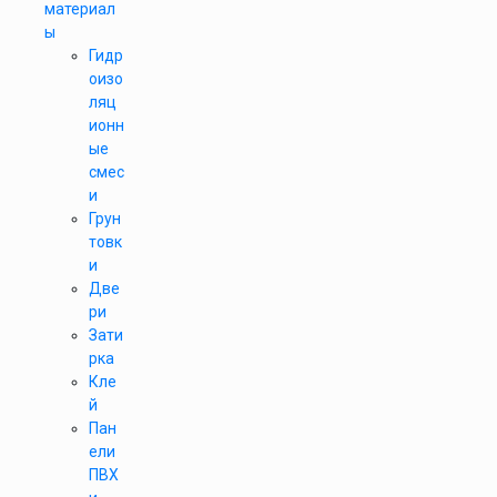
материал
ы
Гидр
оизо
ляц
ионн
ые
смес
и
Грун
товк
и
Две
ри
Зати
рка
Кле
й
Пан
ели
ПВХ