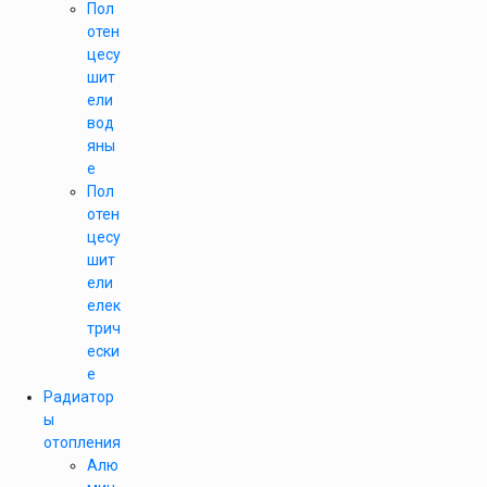
Пол
отен
цесу
шит
ели
вод
яны
е
Пол
отен
цесу
шит
ели
елек
трич
ески
е
Радиатор
ы
отопления
Алю