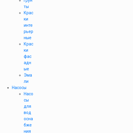
Грун
ты
Крас
ки
инте
рьер
ные
Крас
ки
фас
адн
ые
Эма
ли
Насосы
Насо
сы
для
вод
осна
бже
ния