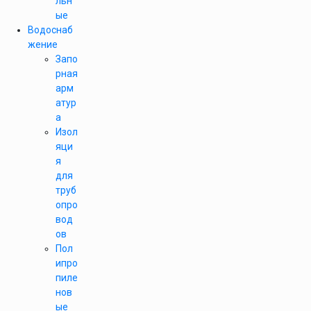
льн
ые
Водоснаб
жение
Запо
рная
арм
атур
а
Изол
яци
я
для
труб
опро
вод
ов
Пол
ипро
пиле
нов
ые