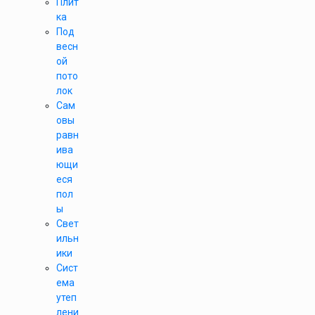
Плит
ка
Под
весн
ой
пото
лок
Сам
овы
равн
ива
ющи
еся
пол
ы
Свет
ильн
ики
Сист
ема
утеп
лени