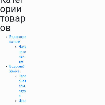
ории
товар
ов
Водонагре
ватели
Нако
пите
льн
ые
Водоснаб
жение
Запо
рная
арм
атур
а
Изол