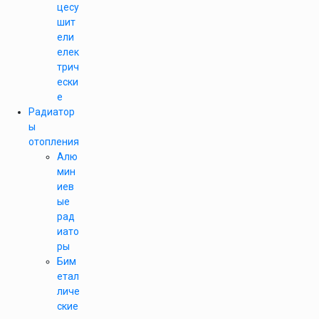
цесу
шит
ели
елек
трич
ески
е
Радиатор
ы
отопления
Алю
мин
иев
ые
рад
иато
ры
Бим
етал
личе
ские