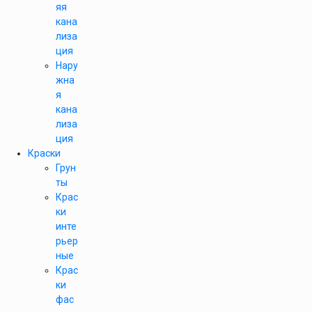
яя
кана
лиза
ция
Нару
жна
я
кана
лиза
ция
Краски
Грун
ты
Крас
ки
инте
рьер
ные
Крас
ки
фас