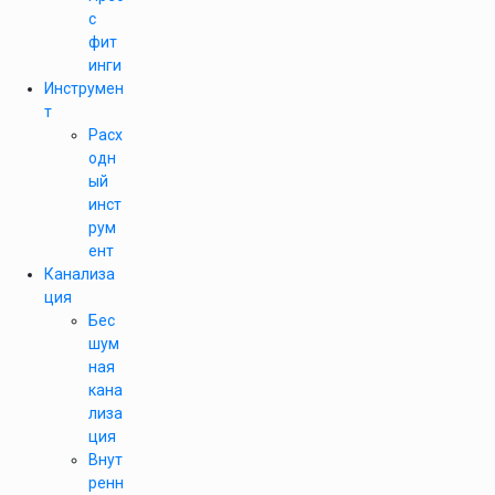
с
фит
инги
Инструмен
т
Расх
одн
ый
инст
рум
ент
Канализа
ция
Бес
шум
ная
кана
лиза
ция
Внут
ренн