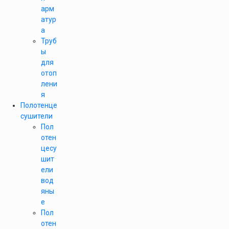
арм
атур
а
Труб
ы
для
отоп
лени
я
Полотенце
сушители
Пол
отен
цесу
шит
ели
вод
яны
е
Пол
отен