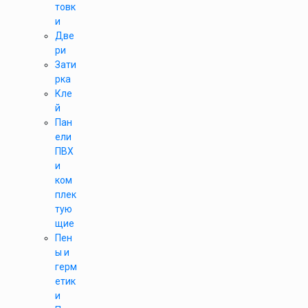
товк
и
Две
ри
Зати
рка
Кле
й
Пан
ели
ПВХ
и
ком
плек
тую
щие
Пен
ы и
герм
етик
и