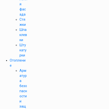
я
фас
ада
Стя
жки
Шпа
клев
ки
Шту
кату
рки
Отоплени
е
Арм
атур
а
безо
пасн
ости
и
защ