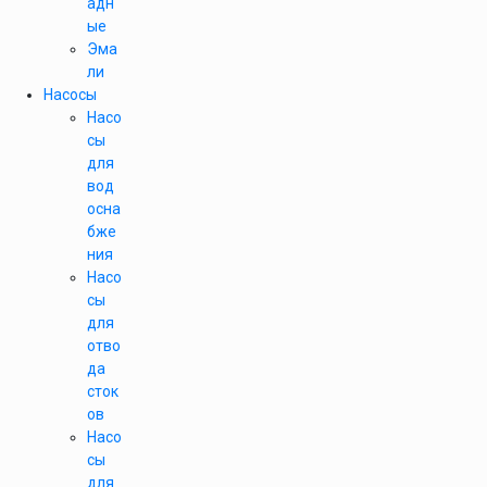
адн
ые
Эма
ли
Насосы
Насо
сы
для
вод
осна
бже
ния
Насо
сы
для
отво
да
сток
ов
Насо
сы
для