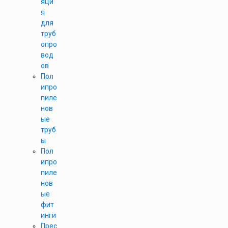
яци
я
для
труб
опро
вод
ов
Пол
ипро
пиле
нов
ые
труб
ы
Пол
ипро
пиле
нов
ые
фит
инги
Прес