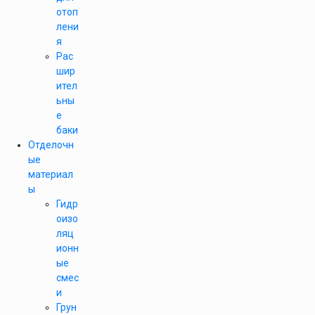
отоп
лени
я
Рас
шир
ител
ьны
е
баки
Отделочн
ые
материал
ы
Гидр
оизо
ляц
ионн
ые
смес
и
Грун