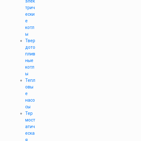
элек
трич
ески
е
котл
ы
Твер
дото
плив
ные
котл
ы
Тепл
овы
е
насо
сы
Тер
мост
атич
еска
я