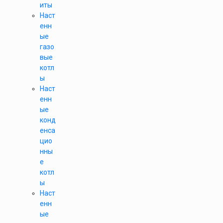
иты
Наст
енн
ые
газо
вые
котл
ы
Наст
енн
ые
конд
енса
цио
нны
е
котл
ы
Наст
енн
ые