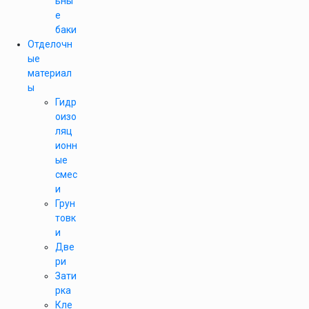
ьны
е
баки
Отделочн
ые
материал
ы
Гидр
оизо
ляц
ионн
ые
смес
и
Грун
товк
и
Две
ри
Зати
рка
Кле