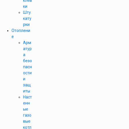
клев
ки
Шту
кату
рки
Отоплени
е
Арм
атур
а
безо
пасн
ости
и
защ
иты
Наст
енн
ые
газо
вые
котл