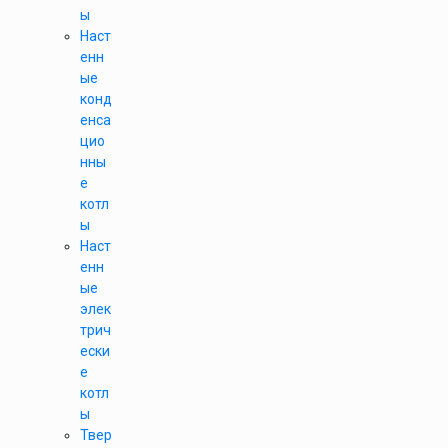
ы
Наст
енн
ые
конд
енса
цио
нны
е
котл
ы
Наст
енн
ые
элек
трич
ески
е
котл
ы
Твер