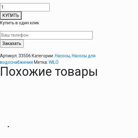
Количество
товара
КУПИТЬ
Самовсасывающий
Купить в один клик
насос
WILO
HWJ
301
24LT
Артикул:
33506
Категории:
Насосы
,
Насосы для
EM
водоснабжения
Метка:
WILO
Похожие товары