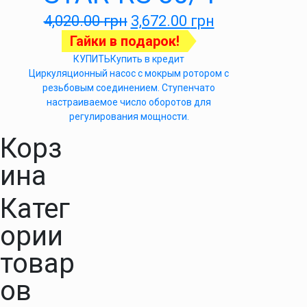
4,020.00
грн
3,672.00
грн
Гайки в подарок!
КУПИТЬ
Купить в кредит
Циркуляционный насос с мокрым ротором с
резьбовым соединением. Ступенчато
настраиваемое число оборотов для
регулирования мощности.
Корз
ина
Катег
ории
товар
ов