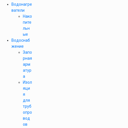
Водонагре
ватели
Нако
пите
льн
ые
Водоснаб
жение
Запо
рная
арм
атур
а
Изол
яци
я
для
труб
опро
вод
ов