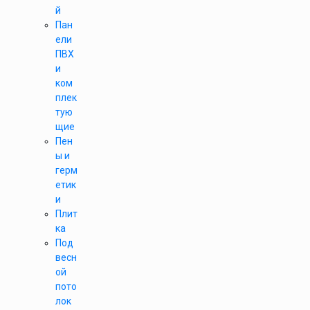
й
Пан
ели
ПВХ
и
ком
плек
тую
щие
Пен
ы и
герм
етик
и
Плит
ка
Под
весн
ой
пото
лок