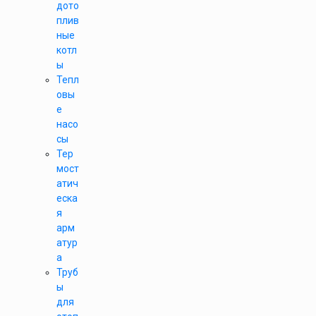
дото
плив
ные
котл
ы
Тепл
овы
е
насо
сы
Тер
мост
атич
еска
я
арм
атур
а
Труб
ы
для