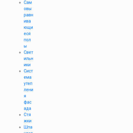
Сам
овы
равн
ива
ющи
еся
пол
ы
Свет
ильн
ики
Сист
ема
утеп
лени
я
фас
ада
Стя
жки
Шпа