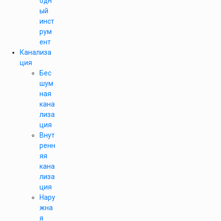
одн
ый
инст
рум
ент
Канализа
ция
Бес
шум
ная
кана
лиза
ция
Внут
ренн
яя
кана
лиза
ция
Нару
жна
я