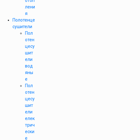
отоп
лени
я
Полотенце
сушители
Пол
отен
цесу
шит
ели
вод
яны
е
Пол
отен
цесу
шит
ели
елек
трич
ески
е