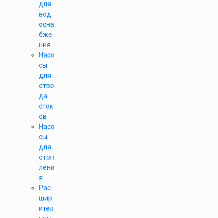
для
вод
осна
бже
ния
Насо
сы
для
отво
да
сток
ов
Насо
сы
для
отоп
лени
я
Рас
шир
ител