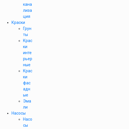
кана
лиза
ция
Краски
Грун
ты
Крас
ки
инте
рьер
ные
Крас
ки
фас
адн
ые
Эма
ли
Насосы
Насо
сы