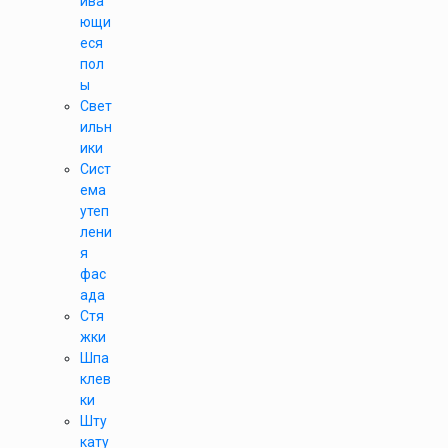
ива
ющи
еся
пол
ы
Свет
ильн
ики
Сист
ема
утеп
лени
я
фас
ада
Стя
жки
Шпа
клев
ки
Шту
кату