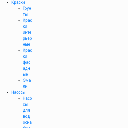
Краски
Грун
ты
Крас
ки
инте
рьер
ные
Крас
ки
фас
адн
ые
Эма
ли
Насосы
Насо
сы
для
вод
осна