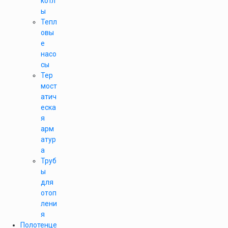
котл
ы
Тепл
овы
е
насо
сы
Тер
мост
атич
еска
я
арм
атур
а
Труб
ы
для
отоп
лени
я
Полотенце