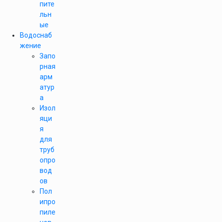
пите
льн
ые
Водоснаб
жение
Запо
рная
арм
атур
а
Изол
яци
я
для
труб
опро
вод
ов
Пол
ипро
пиле