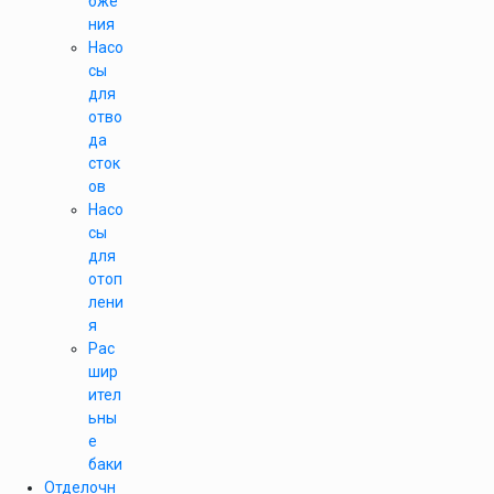
бже
ния
Насо
сы
для
отво
да
сток
ов
Насо
сы
для
отоп
лени
я
Рас
шир
ител
ьны
е
баки
Отделочн