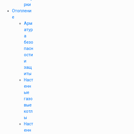
рки
Отоплени
е
Арм
атур
а
безо
пасн
ости
и
защ
иты
Наст
енн
ые
газо
вые
котл
ы
Наст
енн