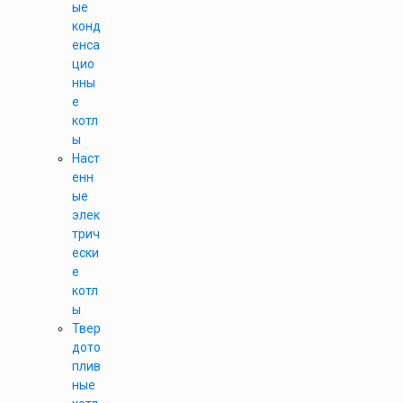
ые
конд
енса
цио
нны
е
котл
ы
Наст
енн
ые
элек
трич
ески
е
котл
ы
Твер
дото
плив
ные