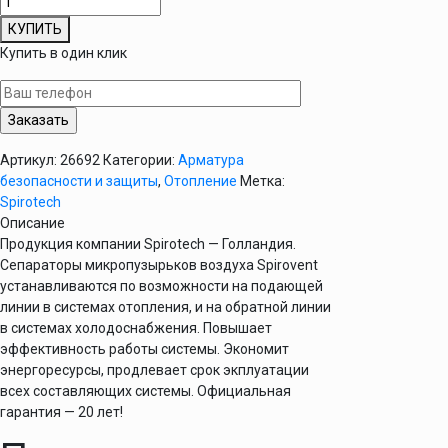
товара
КУПИТЬ
Сепаратор
Купить в один клик
микропузырьков
воздуха
SpiroVentAir
1"
Артикул:
26692
Категории:
Арматура
безопасности и защиты
,
Отопление
Метка:
Spirotech
Описание
Продукция компании Spirotech — Голландия.
Сепараторы микропузырьков воздуха Spirovent
устанавливаются по возможности на подающей
линии в системах отопления, и на обратной линии
в системах холодоснабжения. Повышает
эффективность работы системы. Экономит
энергоресурсы, продлевает срок экплуатации
всех составляющих системы. Официальная
гарантия — 20 лет!