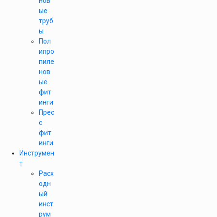
нов
ые
труб
ы
Пол
ипро
пиле
нов
ые
фит
инги
Прес
с
фит
инги
Инструмен
т
Расх
одн
ый
инст
рум