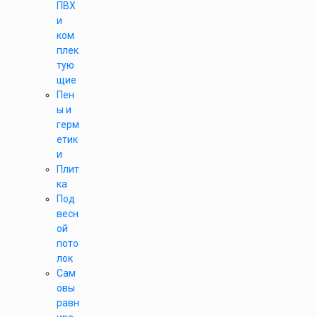
ПВХ
и
ком
плек
тую
щие
Пен
ы и
герм
етик
и
Плит
ка
Под
весн
ой
пото
лок
Сам
овы
равн