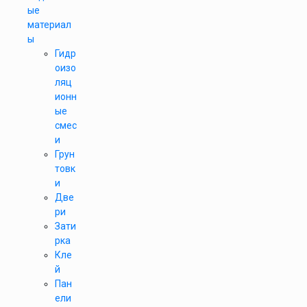
ые
материал
ы
Гидр
оизо
ляц
ионн
ые
смес
и
Грун
товк
и
Две
ри
Зати
рка
Кле
й
Пан
ели