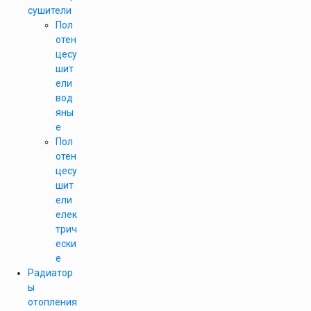
сушители
Пол
отен
цесу
шит
ели
вод
яны
е
Пол
отен
цесу
шит
ели
елек
трич
ески
е
Радиатор
ы
отопления