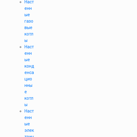
Наст
енн
ые
газо
вые
котл
ы
Наст
енн
ые
конд
енса
цио
нны
е
котл
ы
Наст
енн
ые
элек
трич