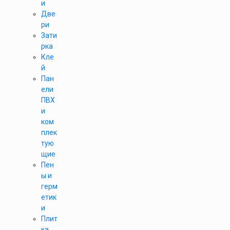
и
Две
ри
Зати
рка
Кле
й
Пан
ели
ПВХ
и
ком
плек
тую
щие
Пен
ы и
герм
етик
и
Плит
ка