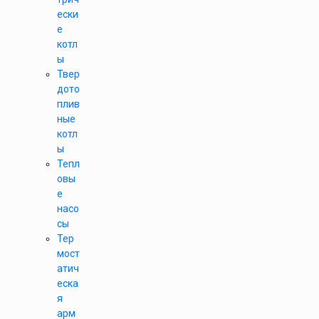
ески
е
котл
ы
Твер
дото
плив
ные
котл
ы
Тепл
овы
е
насо
сы
Тер
мост
атич
еска
я
арм