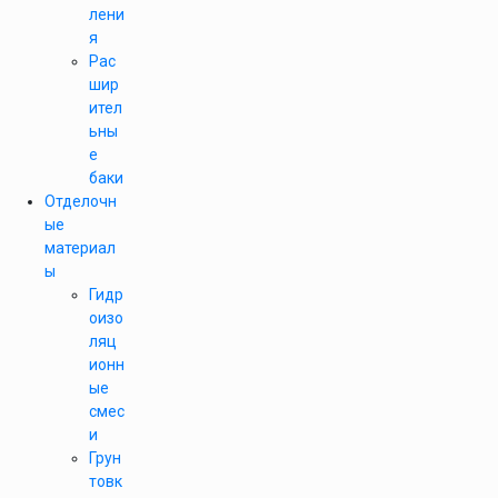
лени
я
Рас
шир
ител
ьны
е
баки
Отделочн
ые
материал
ы
Гидр
оизо
ляц
ионн
ые
смес
и
Грун
товк