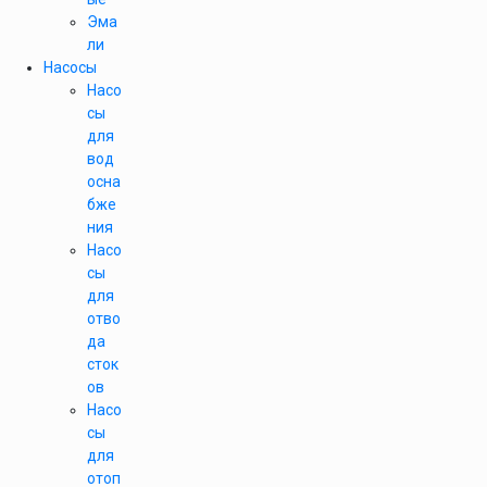
Эма
ли
Насосы
Насо
сы
для
вод
осна
бже
ния
Насо
сы
для
отво
да
сток
ов
Насо
сы
для
отоп