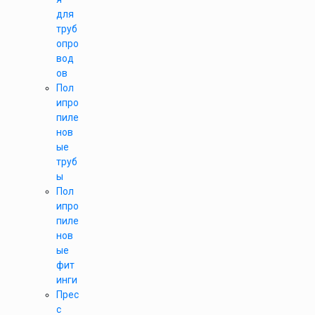
для
труб
опро
вод
ов
Пол
ипро
пиле
нов
ые
труб
ы
Пол
ипро
пиле
нов
ые
фит
инги
Прес
с