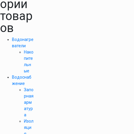
ории
товар
ов
Водонагре
ватели
Нако
пите
льн
ые
Водоснаб
жение
Запо
рная
арм
атур
а
Изол
яци
я