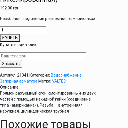
192.00
грн
Резьбовое соединение разъемное, «американка»
Количество
товара
КУПИТЬ
Сгон-
Купить в один клик
американка
3/4"
Valtec
прямая
(латунь
Артикул:
21341
Категории:
Водоснабжение
,
никелированная)
Запорная арматура
Метка:
VALTEC
Описание
Прямой разъемный сгон, смонтированный из двух
частей с помощью накидной гайки (соединение
типа «американка»). Резьба — внутренняя/
наружная, цилиндрическая трубная
Похожие товары