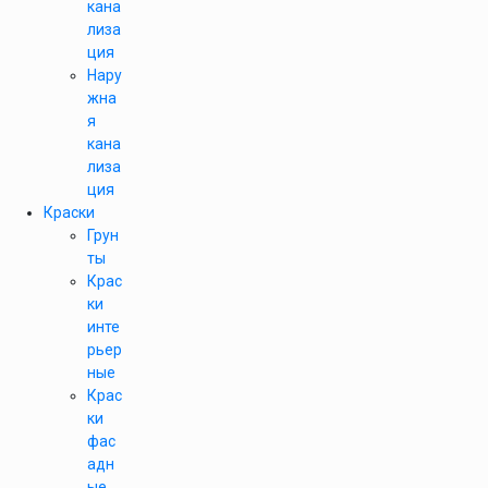
кана
лиза
ция
Нару
жна
я
кана
лиза
ция
Краски
Грун
ты
Крас
ки
инте
рьер
ные
Крас
ки
фас
адн
ые