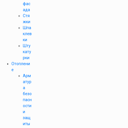
фас
ада
Стя
жки
Шпа
клев
ки
Шту
кату
рки
Отоплени
е
Арм
атур
а
безо
пасн
ости
и
защ
иты