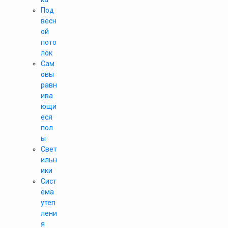
Под
весн
ой
пото
лок
Сам
овы
равн
ива
ющи
еся
пол
ы
Свет
ильн
ики
Сист
ема
утеп
лени
я