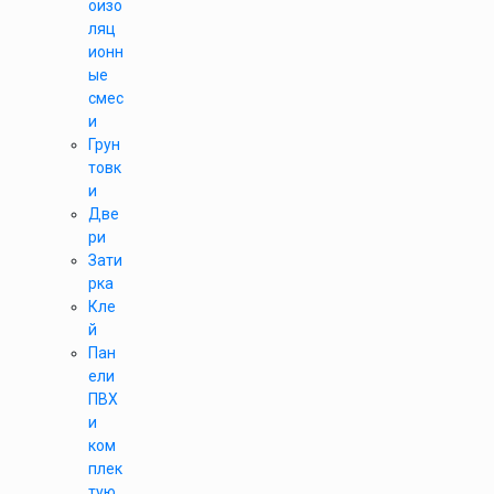
оизо
ляц
ионн
ые
смес
и
Грун
товк
и
Две
ри
Зати
рка
Кле
й
Пан
ели
ПВХ
и
ком
плек
тую