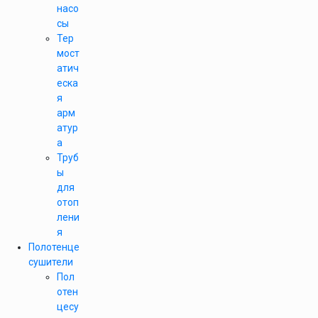
насо
сы
Тер
мост
атич
еска
я
арм
атур
а
Труб
ы
для
отоп
лени
я
Полотенце
сушители
Пол
отен
цесу