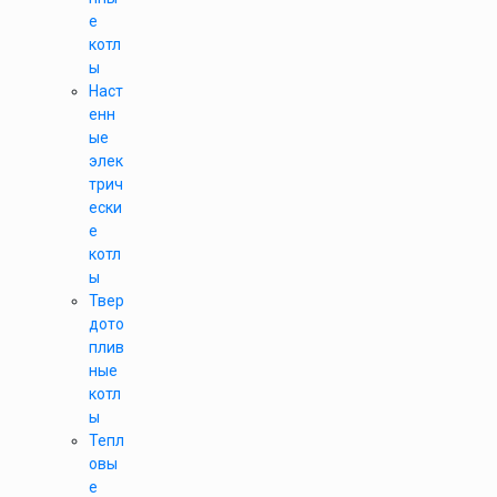
е
котл
ы
Наст
енн
ые
элек
трич
ески
е
котл
ы
Твер
дото
плив
ные
котл
ы
Тепл
овы
е