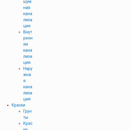
шум
ная
кана
лиза
ция
Внут
ренн
яя
кана
лиза
ция
Нару
жна
я
кана
лиза
ция
Краски
Грун
ты
Крас
ки