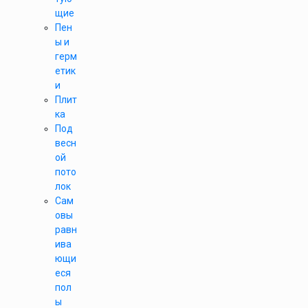
щие
Пен
ы и
герм
етик
и
Плит
ка
Под
весн
ой
пото
лок
Сам
овы
равн
ива
ющи
еся
пол
ы