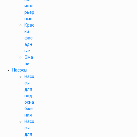
инте
рьер
ные
Крас
ки
фас
адн
ые
Эма
ли
Насосы
Насо
сы
для
вод
осна
бже
ния
Насо
сы
для