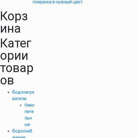
покраска в нужный цвет.
Корз
ина
Катег
ории
товар
ов
Водонагре
ватели
Нако
пите
льн
ые
Водоснаб
жение