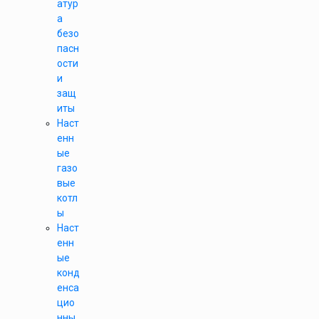
атур
а
безо
пасн
ости
и
защ
иты
Наст
енн
ые
газо
вые
котл
ы
Наст
енн
ые
конд
енса
цио
нны