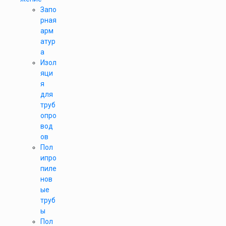
Запо
рная
арм
атур
а
Изол
яци
я
для
труб
опро
вод
ов
Пол
ипро
пиле
нов
ые
труб
ы
Пол