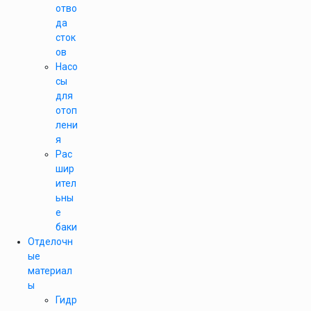
отво
да
сток
ов
Насо
сы
для
отоп
лени
я
Рас
шир
ител
ьны
е
баки
Отделочн
ые
материал
ы
Гидр