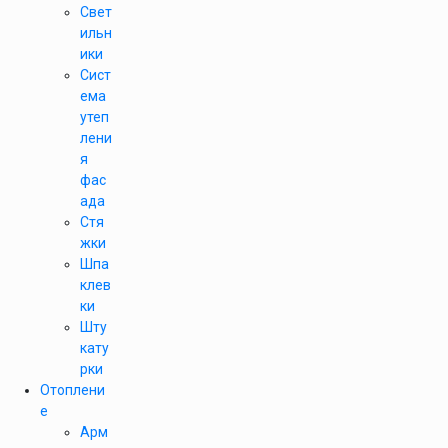
Свет
ильн
ики
Сист
ема
утеп
лени
я
фас
ада
Стя
жки
Шпа
клев
ки
Шту
кату
рки
Отоплени
е
Арм