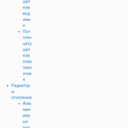
шит
ели
вод
яны
е
Пол
отен
цесу
шит
ели
елек
трич
ески
е
Радиатор
ы
отопления
Алю
мин
иев
ые
рад