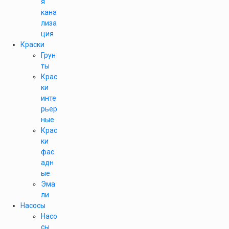
я
кана
лиза
ция
Краски
Грун
ты
Крас
ки
инте
рьер
ные
Крас
ки
фас
адн
ые
Эма
ли
Насосы
Насо
сы