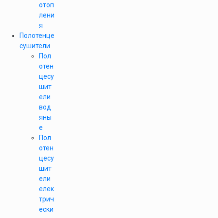
отоп
лени
я
Полотенце
сушители
Пол
отен
цесу
шит
ели
вод
яны
е
Пол
отен
цесу
шит
ели
елек
трич
ески