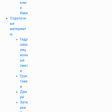
ьны
е
баки
Отделочн
ые
материал
ы
Гидр
оизо
ляц
ионн
ые
смес
и
Грун
товк
и
Две
ри
Зати
рка