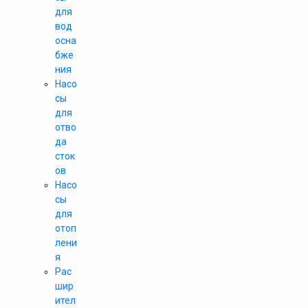
для
вод
осна
бже
ния
Насо
сы
для
отво
да
сток
ов
Насо
сы
для
отоп
лени
я
Рас
шир
ител