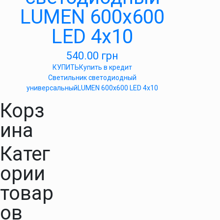
LUMEN 600х600
LED 4х10
540.00
грн
КУПИТЬ
Купить в кредит
Светильник светодиодный
универсальныйLUMEN 600х600 LED 4х10
Корз
ина
Катег
ории
товар
ов