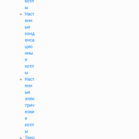
котл
ы
Наст
енн
ые
конд
енса
цио
нны
е
котл
ы
Наст
енн
ые
элек
трич
ески
е
котл
ы
Твер