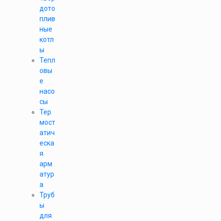
дото
плив
ные
котл
ы
Тепл
овы
е
насо
сы
Тер
мост
атич
еска
я
арм
атур
а
Труб
ы
для