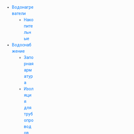
Водонагре
ватели
Нако
пите
льн
ые
Водоснаб
жение
Запо
рная
арм
атур
а
Изол
яци
я
для
труб
опро
вод
ов