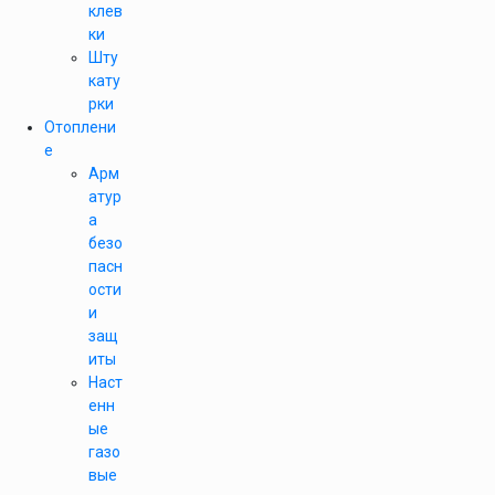
клев
ки
Шту
кату
рки
Отоплени
е
Арм
атур
а
безо
пасн
ости
и
защ
иты
Наст
енн
ые
газо
вые