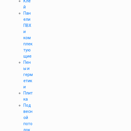
Кле
й
Пан
ели
ПВХ
и
ком
плек
тую
щие
Пен
ы и
герм
етик
и
Плит
ка
Под
весн
ой
пото
лок