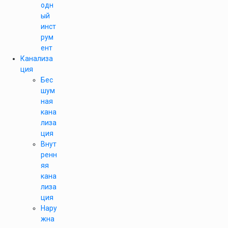
одн
ый
инст
рум
ент
Канализа
ция
Бес
шум
ная
кана
лиза
ция
Внут
ренн
яя
кана
лиза
ция
Нару
жна