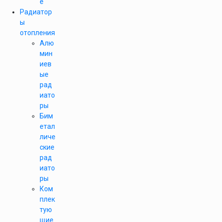
е
Радиатор
ы
отопления
Алю
мин
иев
ые
рад
иато
ры
Бим
етал
личе
ские
рад
иато
ры
Ком
плек
тую
щие