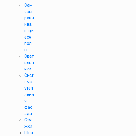
Сам
овы
равн
ива
ющи
еся
пол
ы
Свет
ильн
ики
Сист
ема
утеп
лени
я
фас
ада
Стя
жки
Шпа