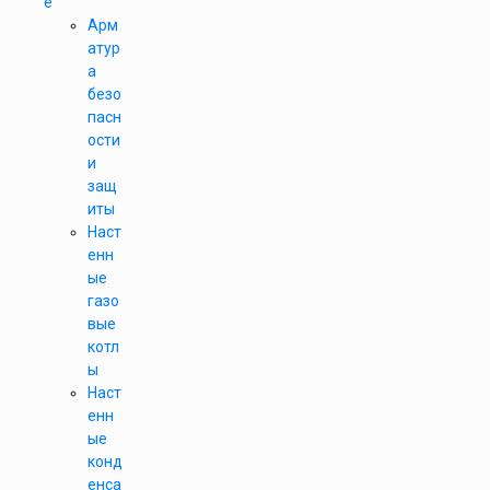
е
Арм
атур
а
безо
пасн
ости
и
защ
иты
Наст
енн
ые
газо
вые
котл
ы
Наст
енн
ые
конд
енса