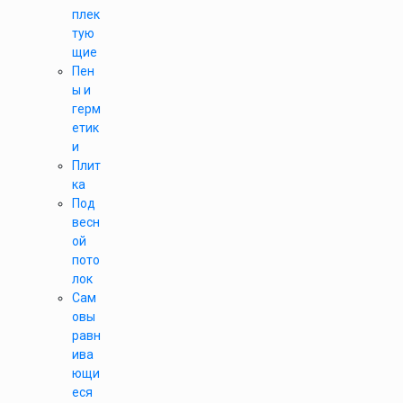
плек
тую
щие
Пен
ы и
герм
етик
и
Плит
ка
Под
весн
ой
пото
лок
Сам
овы
равн
ива
ющи
еся