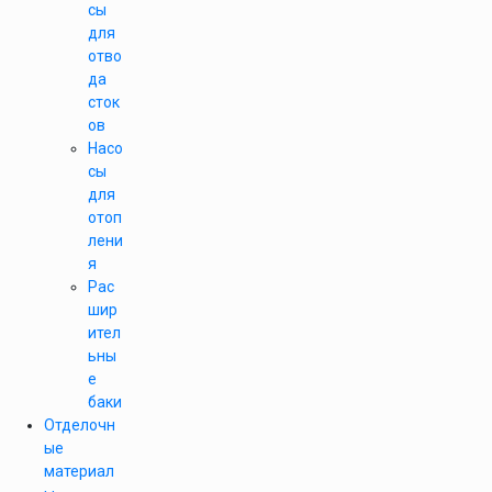
сы
для
отво
да
сток
ов
Насо
сы
для
отоп
лени
я
Рас
шир
ител
ьны
е
баки
Отделочн
ые
материал