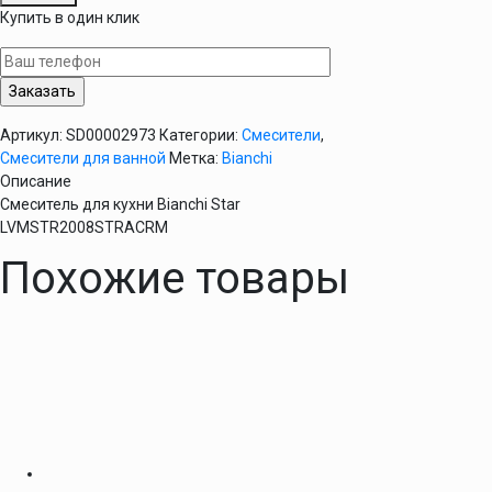
Смеситель
Купить в один клик
для
кухни
Bianchi
Star
LVMSTR2008STRACRM
Артикул:
SD00002973
Категории:
Смесители
,
Смесители для ванной
Метка:
Bianchi
Описание
Смеситель для кухни Bianchi Star
LVMSTR2008STRACRM
Похожие товары