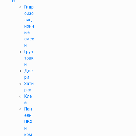
ы
Гидр
оизо
ляц
ионн
ые
смес
и
Грун
товк
и
Две
ри
Зати
рка
Кле
й
Пан
ели
ПВХ
и
ком