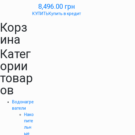
8,496.00
грн
КУПИТЬ
Купить в кредит
Корз
ина
Катег
ории
товар
ов
Водонагре
ватели
Нако
пите
льн
ые