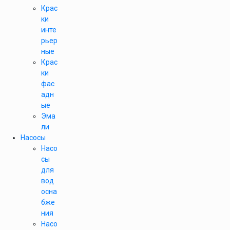
Крас
ки
инте
рьер
ные
Крас
ки
фас
адн
ые
Эма
ли
Насосы
Насо
сы
для
вод
осна
бже
ния
Насо