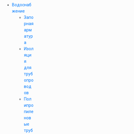
Водоснаб
жение
Запо
рная
арм
атур
а
Изол
яци
я
для
труб
опро
вод
ов
Пол
ипро
пиле
нов
ые
труб