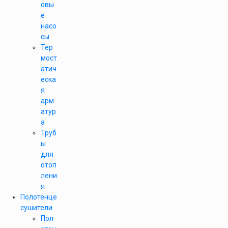
овы
е
насо
сы
Тер
мост
атич
еска
я
арм
атур
а
Труб
ы
для
отоп
лени
я
Полотенце
сушители
Пол