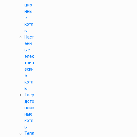
цио
нны
е
котл
ы
Наст
енн
ые
элек
трич
ески
е
котл
ы
Твер
дото
плив
ные
котл
ы
Тепл