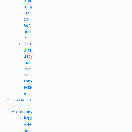
отен
цесу
шит
ели
вод
яны
е
Пол
отен
цесу
шит
ели
елек
трич
ески
е
Радиатор
ы
отопления
Алю
мин
иев