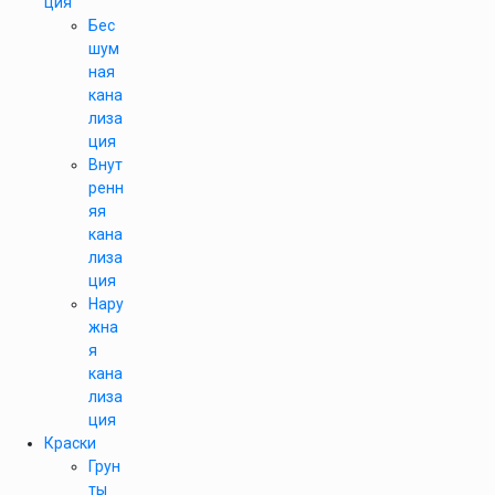
ция
Бес
шум
ная
кана
лиза
ция
Внут
ренн
яя
кана
лиза
ция
Нару
жна
я
кана
лиза
ция
Краски
Грун
ты