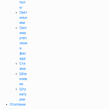
пол
ы
Свет
ильн
ики
Сист
ема
утеп
лени
я
фас
ада
Стя
жки
Шпа
клев
ки
Шту
кату
рки
Отоплени