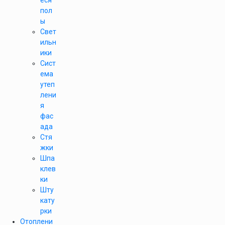
еся
пол
ы
Свет
ильн
ики
Сист
ема
утеп
лени
я
фас
ада
Стя
жки
Шпа
клев
ки
Шту
кату
рки
Отоплени