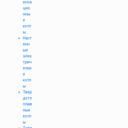
енса
цио
нны
е
котл
ы
Наст
енн
ые
элек
трич
ески
е
котл
ы
Твер
дото
плив
ные
котл
ы