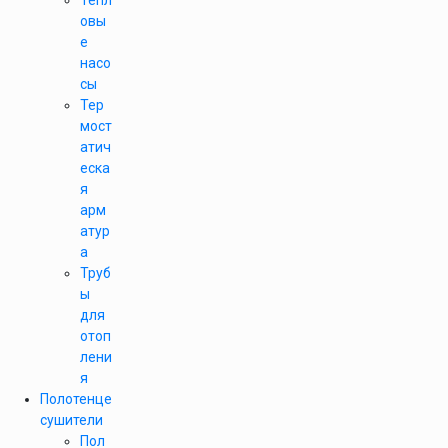
Тепл
овы
е
насо
сы
Тер
мост
атич
еска
я
арм
атур
а
Труб
ы
для
отоп
лени
я
Полотенце
сушители
Пол