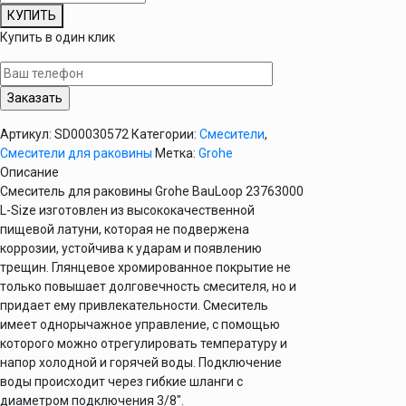
товара
КУПИТЬ
Смеситель
Купить в один клик
для
раковины
Grohe
BauLoop
L-
Артикул:
SD00030572
Категории:
Смесители
,
Size
Смесители для раковины
Метка:
Grohe
23763000
Описание
Смеситель для раковины Grohe BauLoop 23763000
L-Size изготовлен из высококачественной
пищевой латуни, которая не подвержена
коррозии, устойчива к ударам и появлению
трещин. Глянцевое хромированное покрытие не
только повышает долговечность смесителя, но и
придает ему привлекательности. Смеситель
имеет однорычажное управление, с помощью
которого можно отрегулировать температуру и
напор холодной и горячей воды. Подключение
воды происходит через гибкие шланги с
диаметром подключения 3/8″.