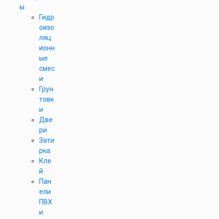
ы
Гидр
оизо
ляц
ионн
ые
смес
и
Грун
товк
и
Две
ри
Зати
рка
Кле
й
Пан
ели
ПВХ
и