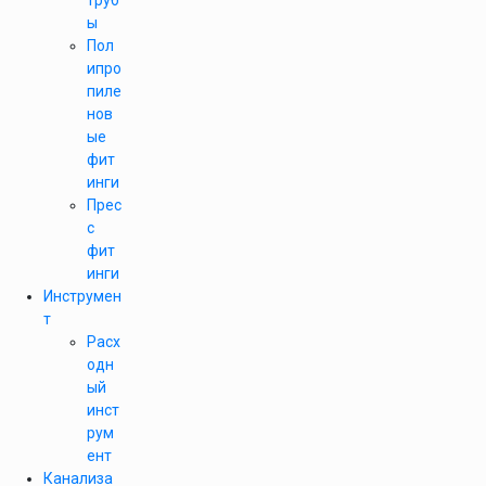
труб
ы
Пол
ипро
пиле
нов
ые
фит
инги
Прес
с
фит
инги
Инструмен
т
Расх
одн
ый
инст
рум
ент
Канализа