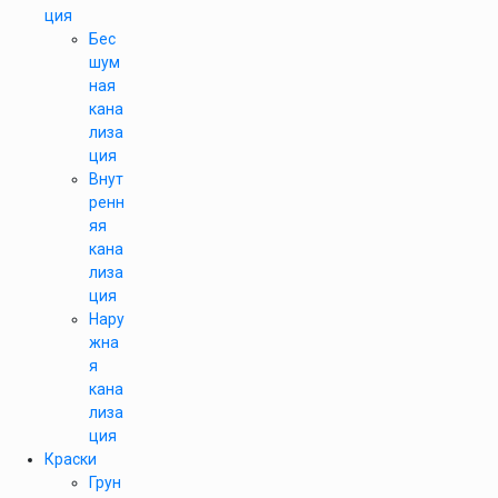
ция
Бес
шум
ная
кана
лиза
ция
Внут
ренн
яя
кана
лиза
ция
Нару
жна
я
кана
лиза
ция
Краски
Грун