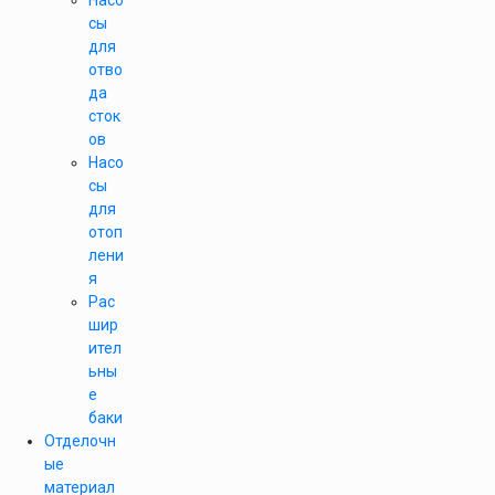
Насо
сы
для
отво
да
сток
ов
Насо
сы
для
отоп
лени
я
Рас
шир
ител
ьны
е
баки
Отделочн
ые
материал