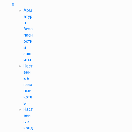
е
Арм
атур
а
безо
пасн
ости
и
защ
иты
Наст
енн
ые
газо
вые
котл
ы
Наст
енн
ые
конд