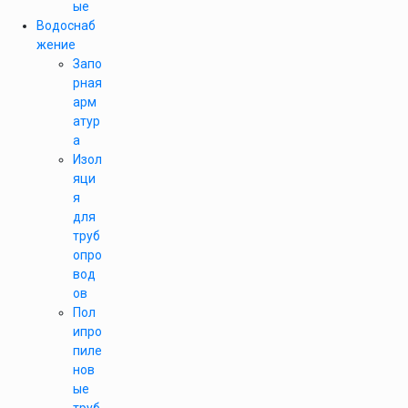
ые
Водоснаб
жение
Запо
рная
арм
атур
а
Изол
яци
я
для
труб
опро
вод
ов
Пол
ипро
пиле
нов
ые