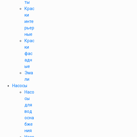
ты
Крас
ки
инте
рьер
ные
Крас
ки
фас
адн
ые
Эма
ли
Насосы
Насо
сы
для
вод
осна
бже
ния