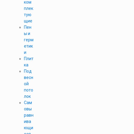
ком
плек
тую
щие
Пен
ы и
герм
етик
и
Плит
ка
Под
весн
ой
пото
лок
Сам
овы
равн
ива
ющи