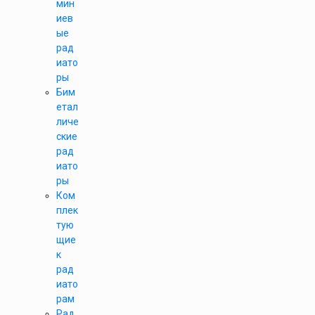
мин
иев
ые
рад
иато
ры
Бим
етал
личе
ские
рад
иато
ры
Ком
плек
тую
щие
к
рад
иато
рам
Рад