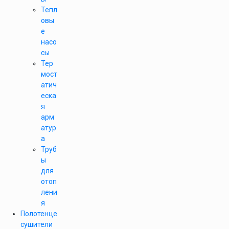
Тепл
овы
е
насо
сы
Тер
мост
атич
еска
я
арм
атур
а
Труб
ы
для
отоп
лени
я
Полотенце
сушители