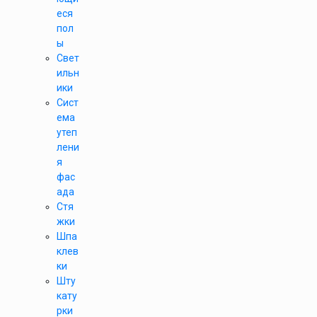
еся
пол
ы
Свет
ильн
ики
Сист
ема
утеп
лени
я
фас
ада
Стя
жки
Шпа
клев
ки
Шту
кату
рки