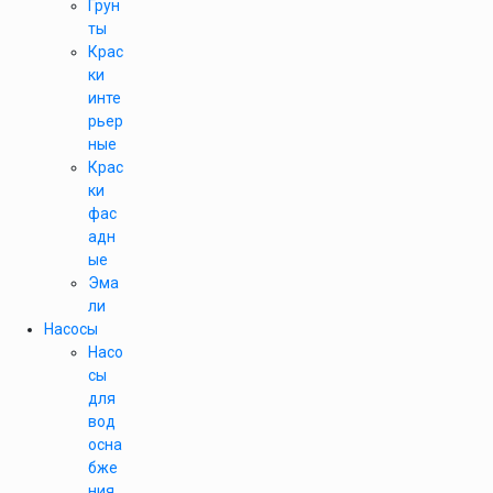
Грун
ты
Крас
ки
инте
рьер
ные
Крас
ки
фас
адн
ые
Эма
ли
Насосы
Насо
сы
для
вод
осна
бже
ния