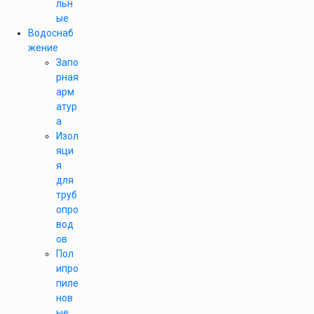
льн
ые
Водоснаб
жение
Запо
рная
арм
атур
а
Изол
яци
я
для
труб
опро
вод
ов
Пол
ипро
пиле
нов
ые