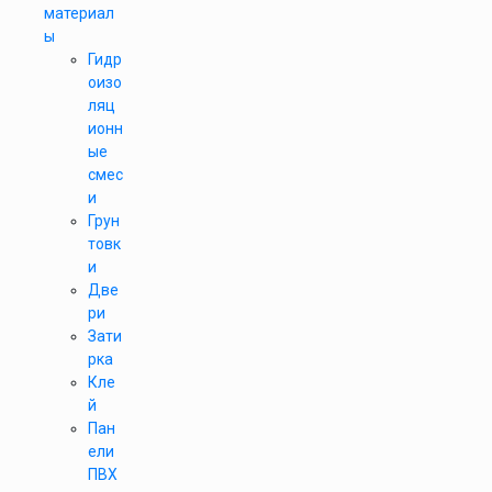
материал
ы
Гидр
оизо
ляц
ионн
ые
смес
и
Грун
товк
и
Две
ри
Зати
рка
Кле
й
Пан
ели
ПВХ