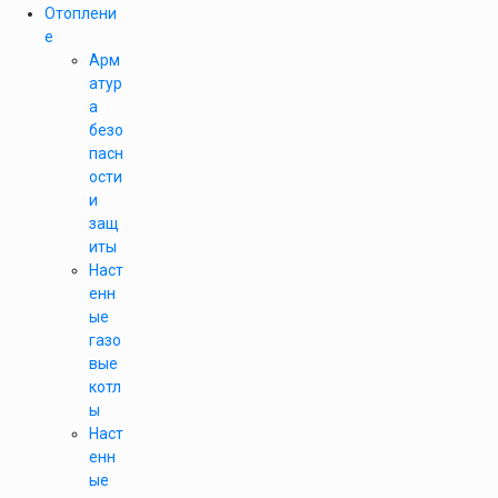
Отоплени
е
Арм
атур
а
безо
пасн
ости
и
защ
иты
Наст
енн
ые
газо
вые
котл
ы
Наст
енн
ые