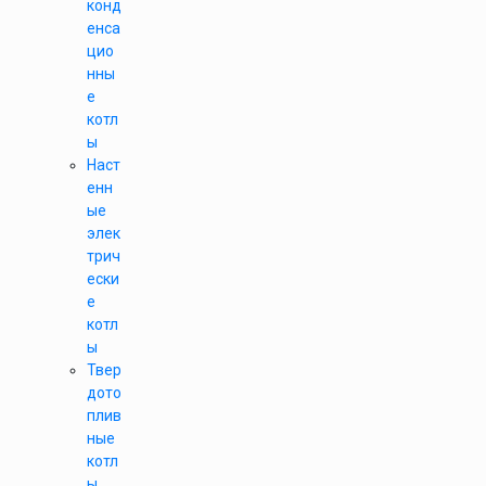
конд
енса
цио
нны
е
котл
ы
Наст
енн
ые
элек
трич
ески
е
котл
ы
Твер
дото
плив
ные
котл
ы