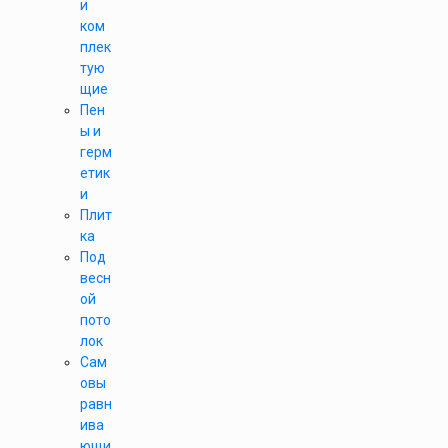
и
ком
плек
тую
щие
Пен
ы и
герм
етик
и
Плит
ка
Под
весн
ой
пото
лок
Сам
овы
равн
ива
ющи