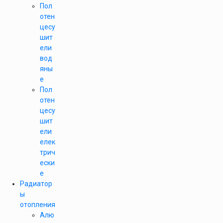
Пол
отен
цесу
шит
ели
вод
яны
е
Пол
отен
цесу
шит
ели
елек
трич
ески
е
Радиатор
ы
отопления
Алю