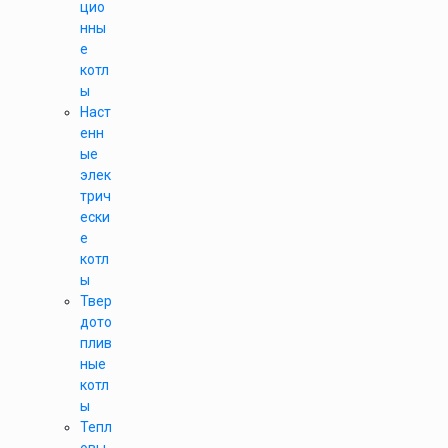
цио
нны
е
котл
ы
Наст
енн
ые
элек
трич
ески
е
котл
ы
Твер
дото
плив
ные
котл
ы
Тепл