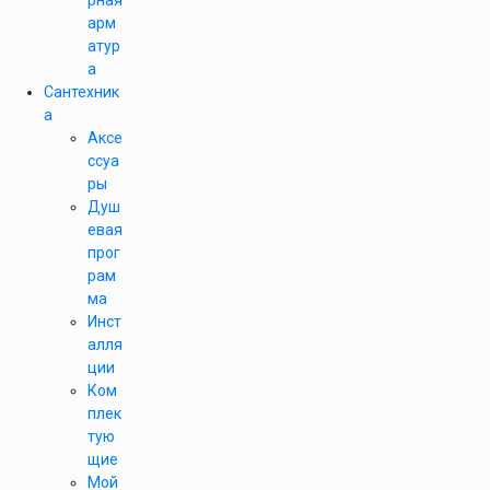
рная
арм
атур
а
Сантехник
а
Аксе
ссуа
ры
Душ
евая
прог
рам
ма
Инст
алля
ции
Ком
плек
тую
щие
Мой