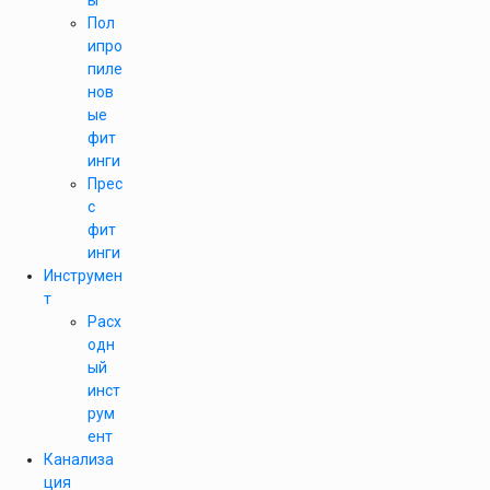
ы
Пол
ипро
пиле
нов
ые
фит
инги
Прес
с
фит
инги
Инструмен
т
Расх
одн
ый
инст
рум
ент
Канализа
ция