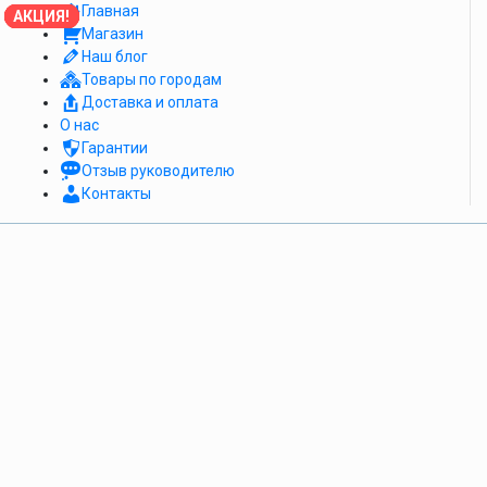
Главная
АКЦИЯ!
АКЦИЯ!
АКЦИЯ!
АКЦИЯ!
АКЦИЯ!
АКЦИЯ!
АКЦИЯ!
АКЦИЯ!
АКЦИЯ!
Магазин
Наш блог
Товары по городам
Доставка и оплата
О нас
Гарантии
Отзыв руководителю
Контакты