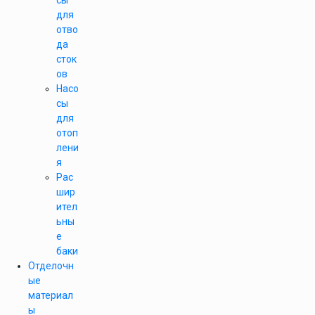
сы
для
отво
да
сток
ов
Насо
сы
для
отоп
лени
я
Рас
шир
ител
ьны
е
баки
Отделочн
ые
материал
ы