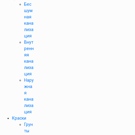
Бес
шум
ная
кана
лиза
ция
Внут
ренн
яя
кана
лиза
ция
Нару
жна
я
кана
лиза
ция
Краски
Грун
ты