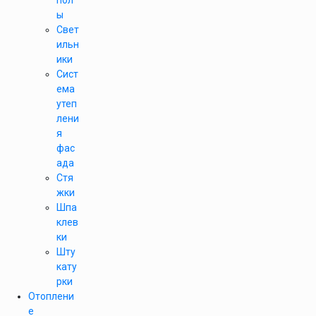
пол
ы
Свет
ильн
ики
Сист
ема
утеп
лени
я
фас
ада
Стя
жки
Шпа
клев
ки
Шту
кату
рки
Отоплени
е