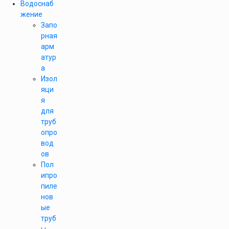
Водоснаб
жение
Запо
рная
арм
атур
а
Изол
яци
я
для
труб
опро
вод
ов
Пол
ипро
пиле
нов
ые
труб