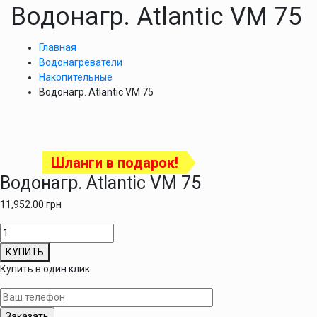
Водонагр. Atlantic VM 75
Главная
Водонагреватели
Накопительные
Водонагр. Atlantic VM 75
Шланги в подарок!
Водонагр. Atlantic VM 75
11,952.00
грн
Количество
товара
КУПИТЬ
Водонагр.
Купить в один клик
Atlantic
VM
75