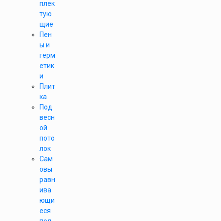
плек
тую
щие
Пен
ы и
герм
етик
и
Плит
ка
Под
весн
ой
пото
лок
Сам
овы
равн
ива
ющи
еся