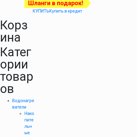
Шланги в подарок!
КУПИТЬ
Купить в кредит
Корз
ина
Катег
ории
товар
ов
Водонагре
ватели
Нако
пите
льн
ые