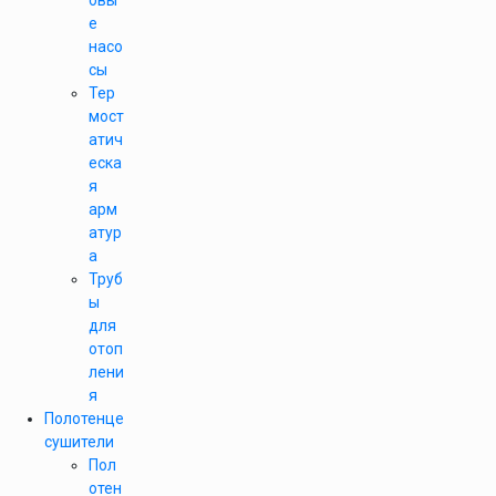
овы
е
насо
сы
Тер
мост
атич
еска
я
арм
атур
а
Труб
ы
для
отоп
лени
я
Полотенце
сушители
Пол
отен