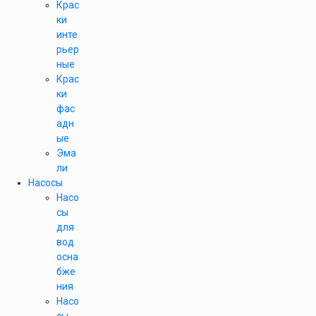
Крас
ки
инте
рьер
ные
Крас
ки
фас
адн
ые
Эма
ли
Насосы
Насо
сы
для
вод
осна
бже
ния
Насо