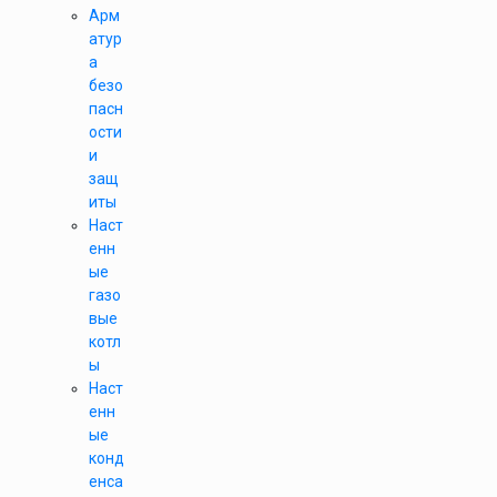
Арм
атур
а
безо
пасн
ости
и
защ
иты
Наст
енн
ые
газо
вые
котл
ы
Наст
енн
ые
конд
енса