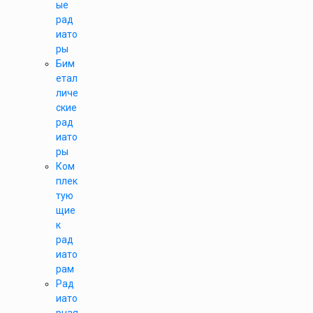
ые
рад
иато
ры
Бим
етал
личе
ские
рад
иато
ры
Ком
плек
тую
щие
к
рад
иато
рам
Рад
иато