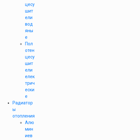
цесу
шит
ели
вод
яны
е
Пол
отен
цесу
шит
ели
елек
трич
ески
е
Радиатор
ы
отопления
Алю
мин
иев