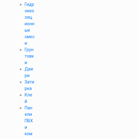
Гидр
оизо
ляц
ионн
ые
смес
и
Грун
товк
и
Две
ри
Зати
рка
Кле
й
Пан
ели
ПВХ
и
ком