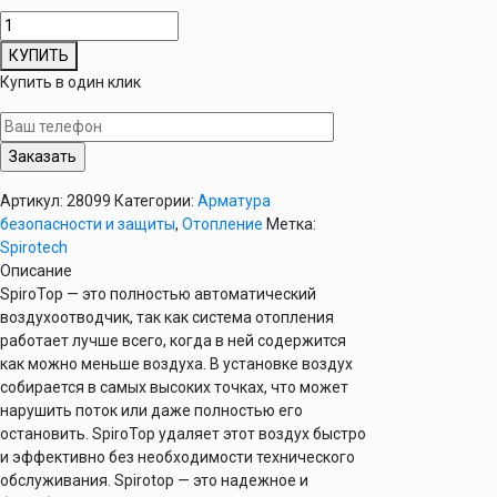
Количество
товара
КУПИТЬ
Воздухоотводчик
Купить в один клик
Spirovent
Spirotop
1/2"
110C/10bar
Артикул:
28099
Категории:
Арматура
безопасности и защиты
,
Отопление
Метка:
Spirotech
Описание
SpiroTop — это полностью автоматический
воздухоотводчик, так как система отопления
работает лучше всего, когда в ней содержится
как можно меньше воздуха. В установке воздух
собирается в самых высоких точках, что может
нарушить поток или даже полностью его
остановить. SpiroTop удаляет этот воздух быстро
и эффективно без необходимости технического
обслуживания. Spirotop — это надежное и