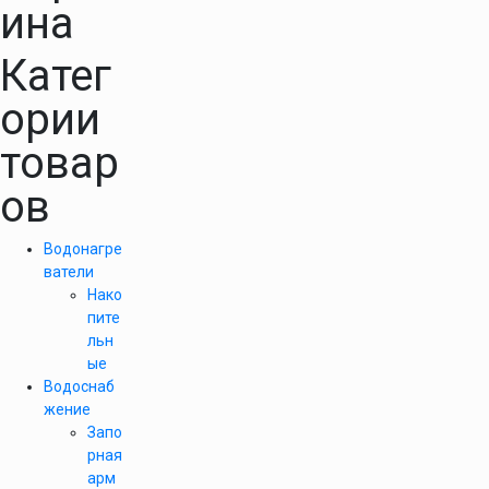
ина
Катег
ории
товар
ов
Водонагре
ватели
Нако
пите
льн
ые
Водоснаб
жение
Запо
рная
арм