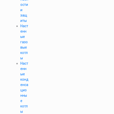
ости
и
защ
иты
Наст
енн
ые
газо
вые
котл
ы
Наст
енн
ые
конд
енса
цио
нны
е
котл
ы