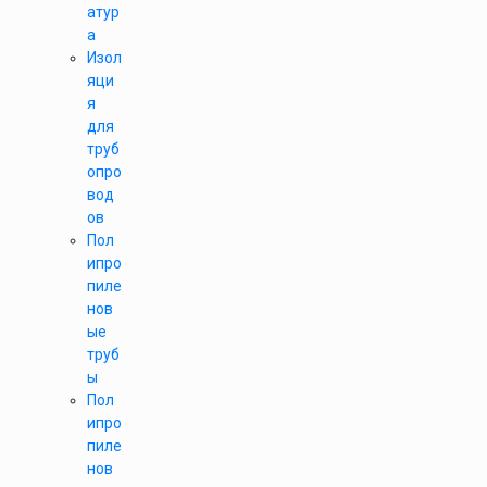
атур
а
Изол
яци
я
для
труб
опро
вод
ов
Пол
ипро
пиле
нов
ые
труб
ы
Пол
ипро
пиле
нов