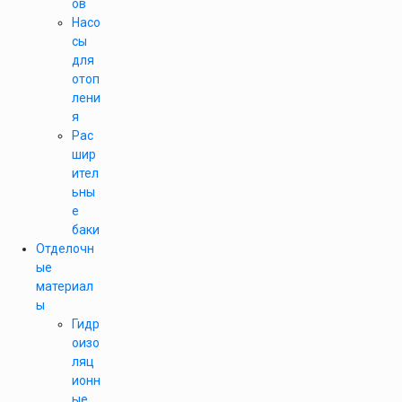
ов
Насо
сы
для
отоп
лени
я
Рас
шир
ител
ьны
е
баки
Отделочн
ые
материал
ы
Гидр
оизо
ляц
ионн
ые