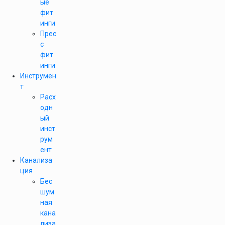
ые
фит
инги
Прес
с
фит
инги
Инструмен
т
Расх
одн
ый
инст
рум
ент
Канализа
ция
Бес
шум
ная
кана
лиза