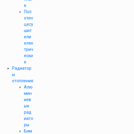
е
Пол
отен
цесу
шит
ели
елек
трич
ески
е
Радиатор
ы
отопления
Алю
мин
иев
ые
рад
иато
ры
Бим