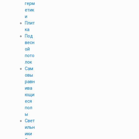
герм
етик
и
Плит
ка
Под
весн
ой
пото
лок
Сам
овы
равн
ива
ющи
еся
пол
ы
Свет
ильн
ики