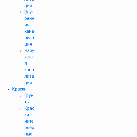
ция
Внут
ренн
яя
кана
лиза
ция
Нару
жна
я
кана
лиза
ция
Краски
Грун
ты
Крас
ки
инте
рьер
ные