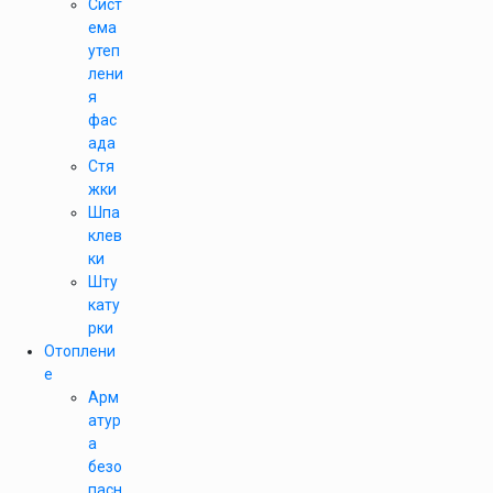
Сист
ема
утеп
лени
я
фас
ада
Стя
жки
Шпа
клев
ки
Шту
кату
рки
Отоплени
е
Арм
атур
а
безо
пасн