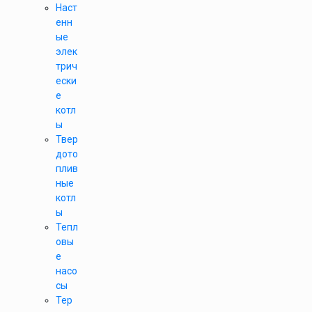
Наст
енн
ые
элек
трич
ески
е
котл
ы
Твер
дото
плив
ные
котл
ы
Тепл
овы
е
насо
сы
Тер