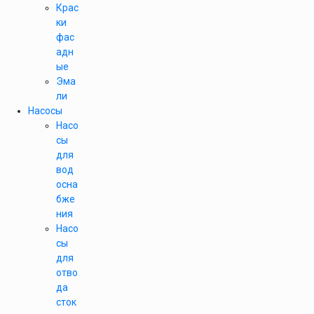
Крас
ки
фас
адн
ые
Эма
ли
Насосы
Насо
сы
для
вод
осна
бже
ния
Насо
сы
для
отво
да
сток