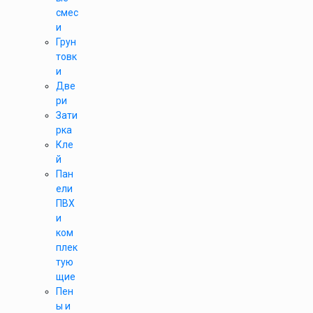
смес
и
Грун
товк
и
Две
ри
Зати
рка
Кле
й
Пан
ели
ПВХ
и
ком
плек
тую
щие
Пен
ы и