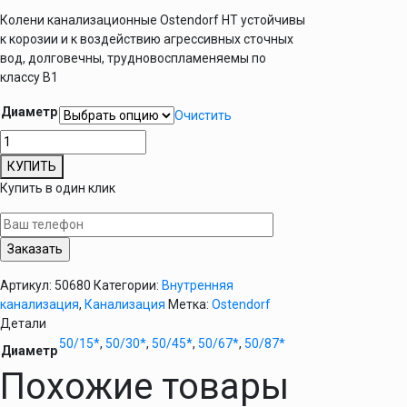
Колени канализационные Ostendorf HT устойчивы
к корозии и к воздействию агрессивных сточных
вод, долговечны, трудновоспламеняемы по
классу B1
Диаметр
Очистить
Количество
товара
КУПИТЬ
Колено
Купить в один клик
канализационное
D
50
мм
Ostendorf
Артикул:
50680
Категории:
Внутренняя
HT
канализация
,
Канализация
Метка:
Ostendorf
внутреннее
Детали
50/15*
,
50/30*
,
50/45*
,
50/67*
,
50/87*
Диаметр
Похожие товары