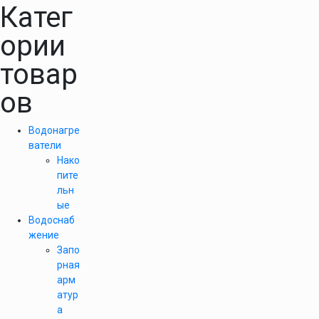
Катег
ории
товар
ов
Водонагре
ватели
Нако
пите
льн
ые
Водоснаб
жение
Запо
рная
арм
атур
а