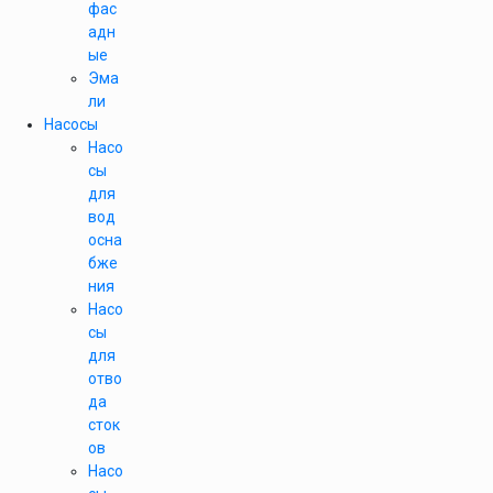
фас
адн
ые
Эма
ли
Насосы
Насо
сы
для
вод
осна
бже
ния
Насо
сы
для
отво
да
сток
ов
Насо