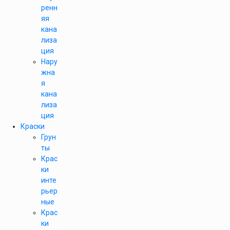
ренн
яя
кана
лиза
ция
Нару
жна
я
кана
лиза
ция
Краски
Грун
ты
Крас
ки
инте
рьер
ные
Крас
ки