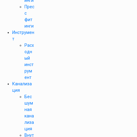
инги
Прес
с
фит
инги
Инструмен
т
Расх
одн
ый
инст
рум
ент
Канализа
ция
Бес
шум
ная
кана
лиза
ция
Внут