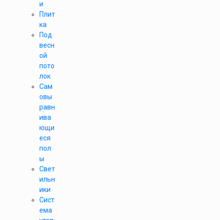
и
Плит
ка
Под
весн
ой
пото
лок
Сам
овы
равн
ива
ющи
еся
пол
ы
Свет
ильн
ики
Сист
ема