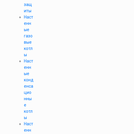
защ
иты
Наст
енн
ые
газо
вые
котл
ы
Наст
енн
ые
конд
енса
цио
нны
е
котл
ы
Наст
енн