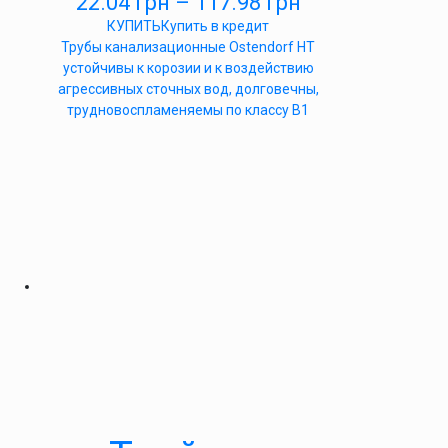
22.04
грн
–
117.98
грн
КУПИТЬ
Купить в кредит
Трубы канализационные Ostendorf HT
устойчивы к корозии и к воздействию
агрессивных сточных вод, долговечны,
трудновоспламеняемы по классу B1