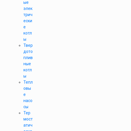
ые
элек
трич
ески
е
котл
ы
Твер
дото
плив
ные
котл
ы
Тепл
овы
е
насо
сы
Тер
мост
атич