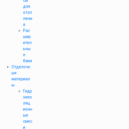
сы
для
отоп
лени
я
Рас
шир
ител
ьны
е
баки
Отделочн
ые
материал
ы
Гидр
оизо
ляц
ионн
ые
смес
и