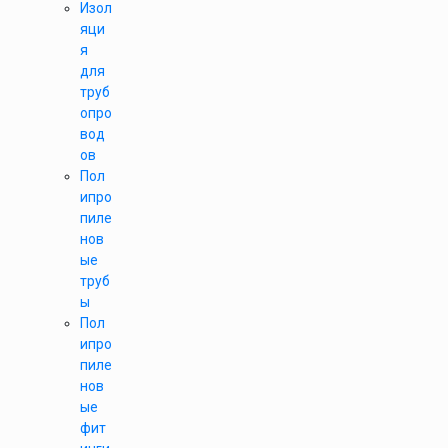
Изол
яци
я
для
труб
опро
вод
ов
Пол
ипро
пиле
нов
ые
труб
ы
Пол
ипро
пиле
нов
ые
фит