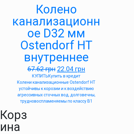
Колено
канализационн
ое D32 мм
Ostendorf HT
внутреннее
67.62
грн
22.04
грн
КУПИТЬ
Купить в кредит
Колени канализационные Ostendorf HT
устойчивы к корозии и к воздействию
агрессивных сточных вод, долговечны,
трудновоспламеняемы по классу B1
Корз
ина