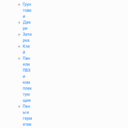
Грун
товк
и
Две
ри
Зати
рка
Кле
й
Пан
ели
ПВХ
и
ком
плек
тую
щие
Пен
ы и
герм
етик