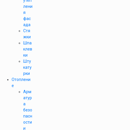
утеп
лени
я
фас
ада
Стя
жки
Шпа
клев
ки
Шту
кату
рки
Отоплени
е
Арм
атур
а
безо
пасн
ости
и