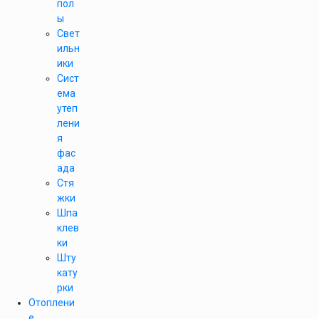
пол
ы
Свет
ильн
ики
Сист
ема
утеп
лени
я
фас
ада
Стя
жки
Шпа
клев
ки
Шту
кату
рки
Отоплени
е