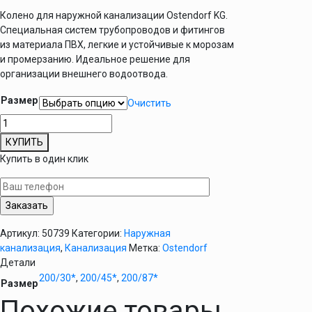
Колено для наружной канализации Ostendorf KG.
Специальная систем трубопроводов и фитингов
из материала ПВХ, легкие и устойчивые к морозам
и промерзанию. Идеальное решение для
организации внешнего водоотвода.
Размер
Очистить
Количество
товара
КУПИТЬ
Колено
Купить в один клик
канализационное
D200
мм
Ostendorf
KG
Артикул:
50739
Категории:
Наружная
наружное
канализация
,
Канализация
Метка:
Ostendorf
Детали
200/30*
,
200/45*
,
200/87*
Размер
Похожие товары