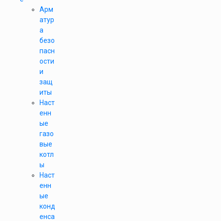
Арм
атур
а
безо
пасн
ости
и
защ
иты
Наст
енн
ые
газо
вые
котл
ы
Наст
енн
ые
конд
енса