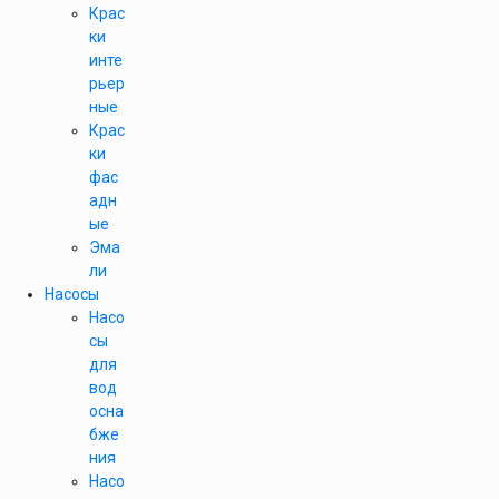
Крас
ки
инте
рьер
ные
Крас
ки
фас
адн
ые
Эма
ли
Насосы
Насо
сы
для
вод
осна
бже
ния
Насо