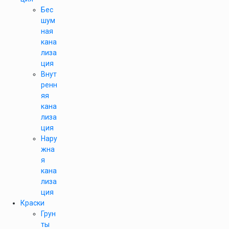
Бес
шум
ная
кана
лиза
ция
Внут
ренн
яя
кана
лиза
ция
Нару
жна
я
кана
лиза
ция
Краски
Грун
ты