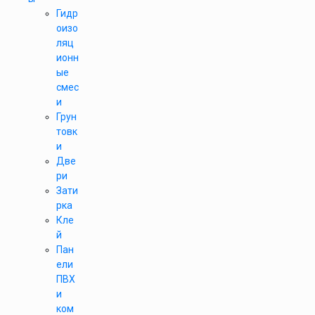
Гидр
оизо
ляц
ионн
ые
смес
и
Грун
товк
и
Две
ри
Зати
рка
Кле
й
Пан
ели
ПВХ
и
ком