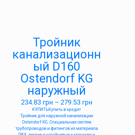
Тройник
канализационн
ый D160
Ostendorf KG
наружный
234.83
грн
–
279.53
грн
КУПИТЬ
Купить в кредит
Тройник для наружной канализации
Ostendorf KG. Специальная систем
трубопроводов и фитингов из материала
ПВХ, легкие и устойчивые к морозам и