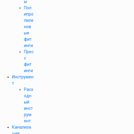
ы
Пол
ипро
пиле
нов
ые
фит
инги
Прес
с
фит
инги
Инструмен
т
Расх
одн
ый
инст
рум
ент
Канализа
ция