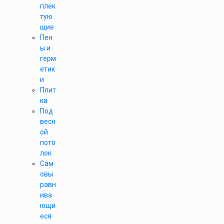
плек
тую
щие
Пен
ы и
герм
етик
и
Плит
ка
Под
весн
ой
пото
лок
Сам
овы
равн
ива
ющи
еся