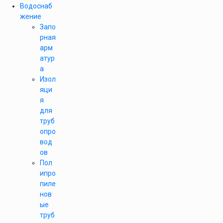
Водоснаб
жение
Запо
рная
арм
атур
а
Изол
яци
я
для
труб
опро
вод
ов
Пол
ипро
пиле
нов
ые
труб