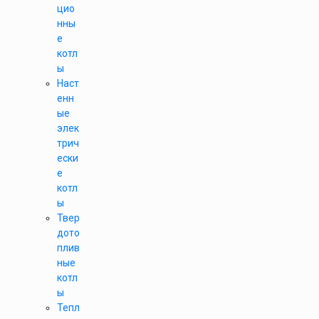
цио
нны
е
котл
ы
Наст
енн
ые
элек
трич
ески
е
котл
ы
Твер
дото
плив
ные
котл
ы
Тепл