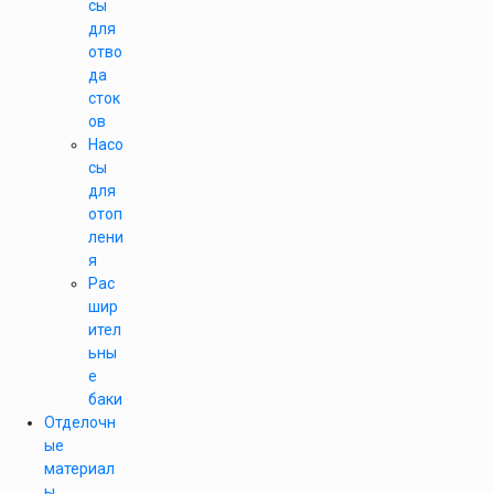
сы
для
отво
да
сток
ов
Насо
сы
для
отоп
лени
я
Рас
шир
ител
ьны
е
баки
Отделочн
ые
материал
ы