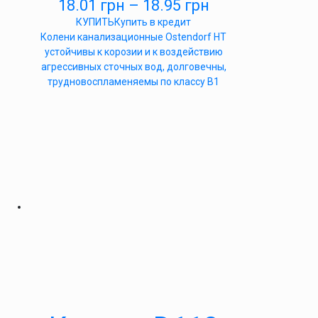
18.01
грн
–
18.95
грн
КУПИТЬ
Купить в кредит
Колени канализационные Ostendorf HT
устойчивы к корозии и к воздействию
агрессивных сточных вод, долговечны,
трудновоспламеняемы по классу B1