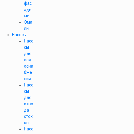
фас
адн
ые
Эма
ли
Насосы
Насо
сы
для
вод
осна
бже
ния
Насо
сы
для
отво
да
сток
ов
Насо