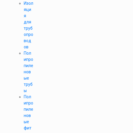
Изол
яци
я
для
труб
опро
вод
ов
Пол
ипро
пиле
нов
ые
труб
ы
Пол
ипро
пиле
нов
ые
фит