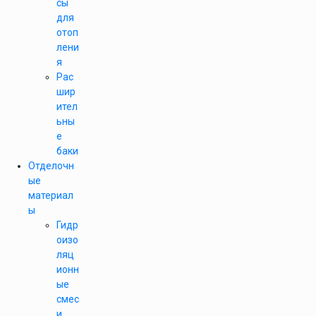
сы
для
отоп
лени
я
Рас
шир
ител
ьны
е
баки
Отделочн
ые
материал
ы
Гидр
оизо
ляц
ионн
ые
смес
и