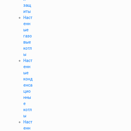
защ
иты
Наст
енн
ые
газо
вые
котл
ы
Наст
енн
ые
конд
енса
цио
нны
е
котл
ы
Наст
енн