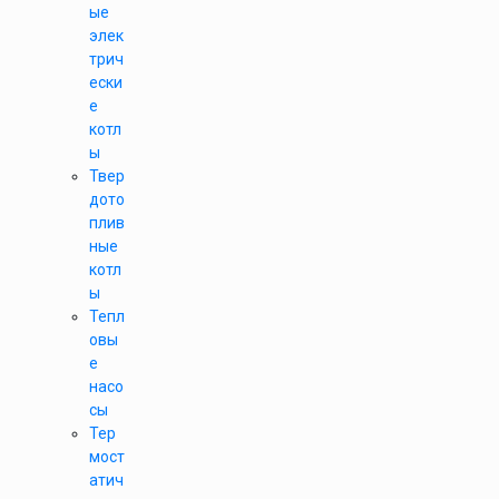
ые
элек
трич
ески
е
котл
ы
Твер
дото
плив
ные
котл
ы
Тепл
овы
е
насо
сы
Тер
мост
атич