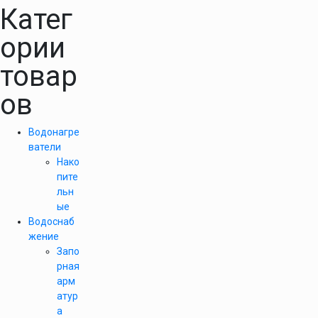
Катег
ории
товар
ов
Водонагре
ватели
Нако
пите
льн
ые
Водоснаб
жение
Запо
рная
арм
атур
а