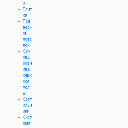
и
Плит
ка
Под
весн
ой
пото
лок
Сам
овы
равн
ива
ющи
еся
пол
ы
Свет
ильн
ики
Сист
ема