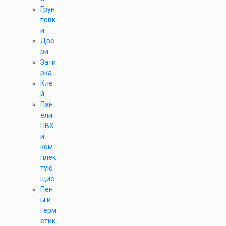
Грун
товк
и
Две
ри
Зати
рка
Кле
й
Пан
ели
ПВХ
и
ком
плек
тую
щие
Пен
ы и
герм
етик