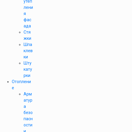
утеп
лени
я
фас
ада
Стя
жки
Шпа
клев
ки
Шту
кату
рки
Отоплени
е
Арм
атур
а
безо
пасн
ости
и