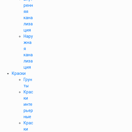
ренн
яя
кана
лиза
ция
Нару
жна
я
кана
лиза
ция
Краски
Грун
ты
Крас
ки
инте
рьер
ные
Крас
ки