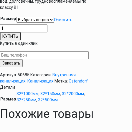
вод, долговечны, трудновоспламеняемы по
классу B1
Размер
Очистить
Количество
товара
КУПИТЬ
Труба
Купить в один клик
канализационная
D
32
мм
Ostendorf
Артикул:
50685
Категории:
Внутренняя
HT
канализация
,
Канализация
Метка:
Ostendorf
внутренняя
Детали
32*1000мм
,
32*150мм
,
32*2000мм
,
Размер
32*250мм
,
32*500мм
Похожие товары