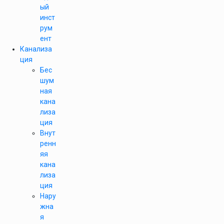
ый
инст
рум
ент
Канализа
ция
Бес
шум
ная
кана
лиза
ция
Внут
ренн
яя
кана
лиза
ция
Нару
жна
я