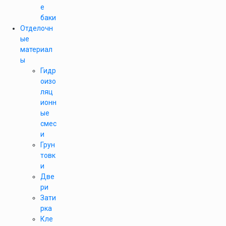
е
баки
Отделочн
ые
материал
ы
Гидр
оизо
ляц
ионн
ые
смес
и
Грун
товк
и
Две
ри
Зати
рка
Кле