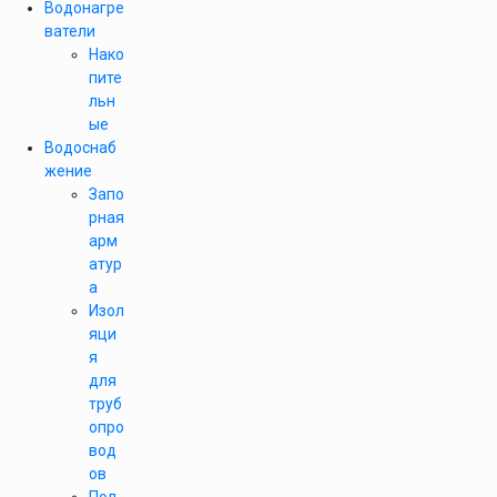
Водонагре
ватели
Нако
пите
льн
ые
Водоснаб
жение
Запо
рная
арм
атур
а
Изол
яци
я
для
труб
опро
вод
ов