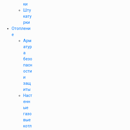
ки
Шту
кату
рки
Отоплени
е
Арм
атур
а
безо
пасн
ости
и
защ
иты
Наст
енн
ые
газо
вые
котл