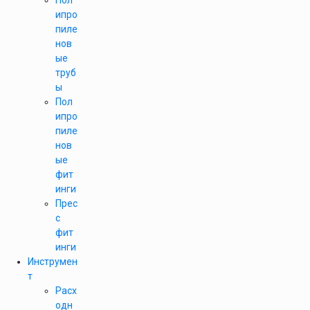
Пол
ипро
пиле
нов
ые
труб
ы
Пол
ипро
пиле
нов
ые
фит
инги
Прес
с
фит
инги
Инструмен
т
Расх
одн