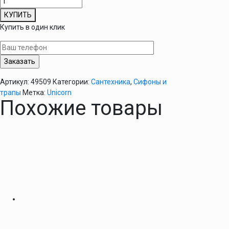
товара
КУПИТЬ
Гофрированная
Купить в один клик
труба
Гибкое
соединение
-
D85
Артикул:
49509
Категории:
Сантехника
,
Сифоны и
трапы
Метка:
Unicorn
Похожие товары