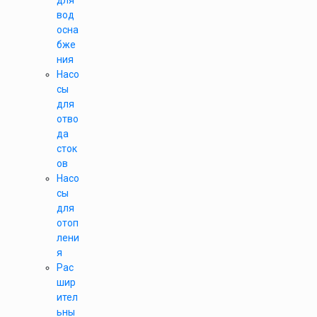
для
вод
осна
бже
ния
Насо
сы
для
отво
да
сток
ов
Насо
сы
для
отоп
лени
я
Рас
шир
ител
ьны