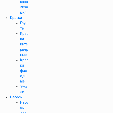
кана
лиза
ция
Краски
Грун
ты
Крас
ки
инте
рьер
ные
Крас
ки
фас
адн
ые
Эма
ли
Насосы
Насо
сы