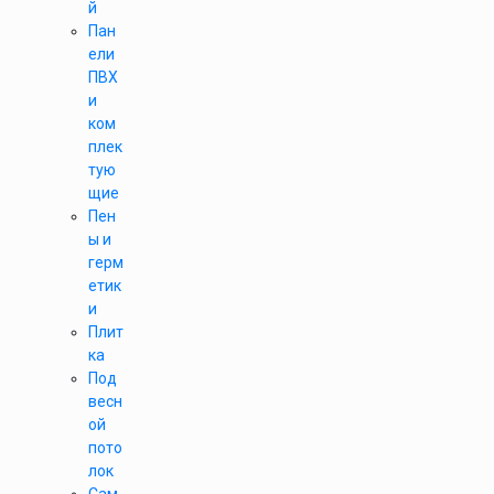
й
Пан
ели
ПВХ
и
ком
плек
тую
щие
Пен
ы и
герм
етик
и
Плит
ка
Под
весн
ой
пото
лок