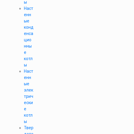
ы
Наст
енн
ые
конд
енса
цио
нны
е
котл
ы
Наст
енн
ые
элек
трич
ески
е
котл
ы
Твер