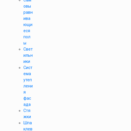
Сам
овы
равн
ива
ющи
еся
пол
ы
Свет
ильн
ики
Сист
ема
утеп
лени
я
фас
ада
Стя
жки
Шпа
клев