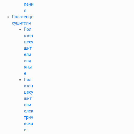
лени
я
Полотенце
сушители
Пол
отен
цесу
шит
ели
вод
яны
е
Пол
отен
цесу
шит
ели
елек
трич
ески
е