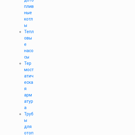
дото
плив
ные
котл
ы
Тепл
овы
е
насо
сы
Тер
мост
атич
еска
я
арм
атур
а
Труб
ы
для
отоп