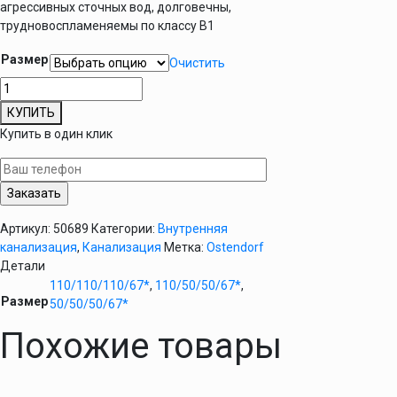
агрессивных сточных вод, долговечны,
трудновоспламеняемы по классу B1
Размер
Очистить
Количество
товара
КУПИТЬ
Крестовина
Купить в один клик
канализационная
Ostendorf
HT
внутренняя
Артикул:
50689
Категории:
Внутренняя
канализация
,
Канализация
Метка:
Ostendorf
Детали
110/110/110/67*
,
110/50/50/67*
,
Размер
50/50/50/67*
Похожие товары