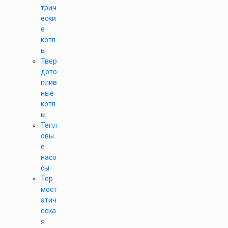
трич
ески
е
котл
ы
Твер
дото
плив
ные
котл
ы
Тепл
овы
е
насо
сы
Тер
мост
атич
еска
я