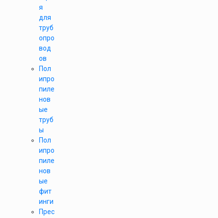
я
для
труб
опро
вод
ов
Пол
ипро
пиле
нов
ые
труб
ы
Пол
ипро
пиле
нов
ые
фит
инги
Прес