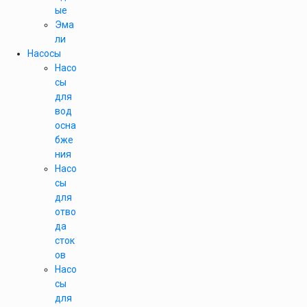
ые
Эма
ли
Насосы
Насо
сы
для
вод
осна
бже
ния
Насо
сы
для
отво
да
сток
ов
Насо
сы
для