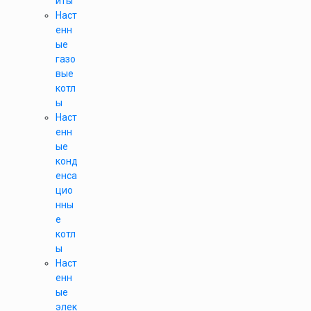
иты
Наст
енн
ые
газо
вые
котл
ы
Наст
енн
ые
конд
енса
цио
нны
е
котл
ы
Наст
енн
ые
элек