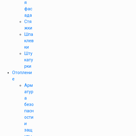
я
фас
ада
Стя
жки
Шпа
клев
ки
Шту
кату
рки
Отоплени
е
Арм
атур
а
безо
пасн
ости
и
защ