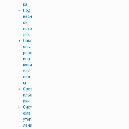
ка
Под
весн
ой
пото
лок
Сам
овы
равн
ива
ющи
еся
пол
ы
Свет
ильн
ики
Сист
ема
утеп
лени