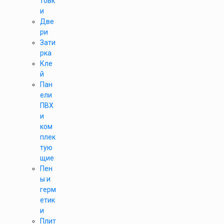
товк
и
Две
ри
Зати
рка
Кле
й
Пан
ели
ПВХ
и
ком
плек
тую
щие
Пен
ы и
герм
етик
и
Плит