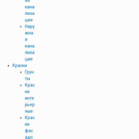
яя
кана
лиза
ция
Нару
жна
я
кана
лиза
ция
Краски
Грун
ты
Крас
ки
инте
рьер
ные
Крас
ки
фас
адн