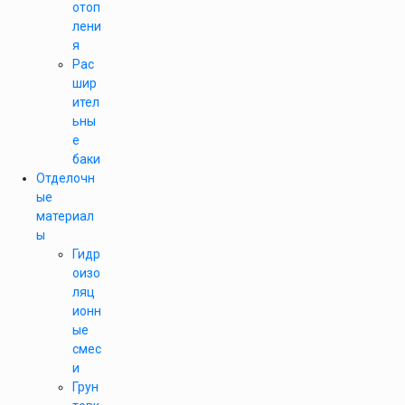
отоп
лени
я
Рас
шир
ител
ьны
е
баки
Отделочн
ые
материал
ы
Гидр
оизо
ляц
ионн
ые
смес
и
Грун