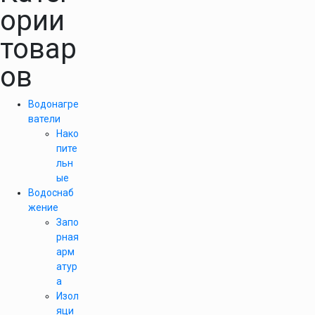
ории
товар
ов
Водонагре
ватели
Нако
пите
льн
ые
Водоснаб
жение
Запо
рная
арм
атур
а
Изол
яци