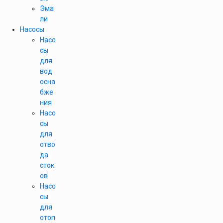
Эма
ли
Насосы
Насо
сы
для
вод
осна
бже
ния
Насо
сы
для
отво
да
сток
ов
Насо
сы
для
отоп