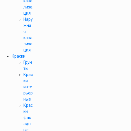
кана
лиза
ция
Нару
жна
я
кана
лиза
ция
Краски
Грун
ты
Крас
ки
инте
рьер
ные
Крас
ки
фас
адн
ые