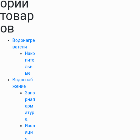
ории
товар
ов
Водонагре
ватели
Нако
пите
льн
ые
Водоснаб
жение
Запо
рная
арм
атур
а
Изол
яци
я