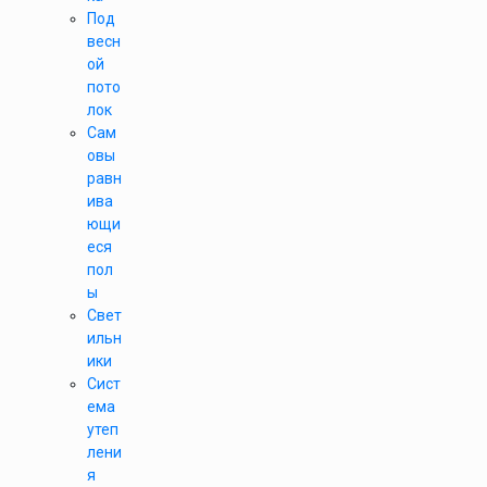
Под
весн
ой
пото
лок
Сам
овы
равн
ива
ющи
еся
пол
ы
Свет
ильн
ики
Сист
ема
утеп
лени
я