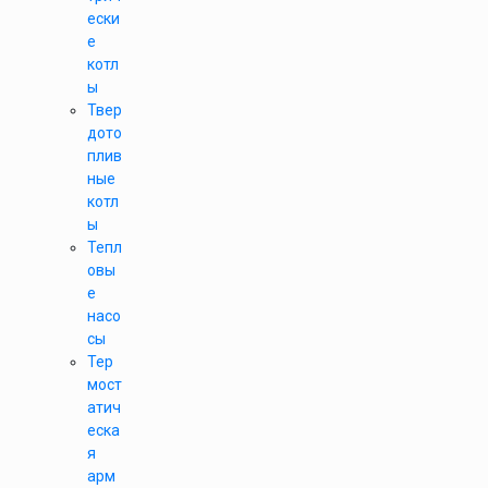
ески
е
котл
ы
Твер
дото
плив
ные
котл
ы
Тепл
овы
е
насо
сы
Тер
мост
атич
еска
я
арм