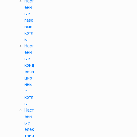
Наст
енн
ые
газо
вые
котл
ы
Наст
енн
ые
конд
енса
цио
нны
е
котл
ы
Наст
енн
ые
элек
трич