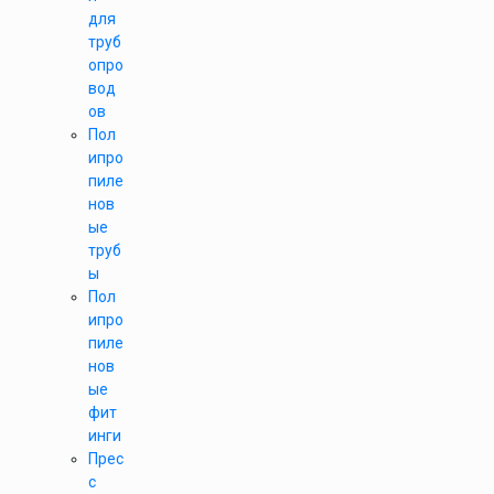
для
труб
опро
вод
ов
Пол
ипро
пиле
нов
ые
труб
ы
Пол
ипро
пиле
нов
ые
фит
инги
Прес
с