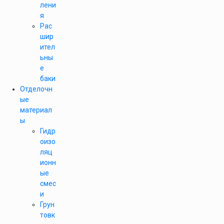
лени
я
Рас
шир
ител
ьны
е
баки
Отделочн
ые
материал
ы
Гидр
оизо
ляц
ионн
ые
смес
и
Грун
товк