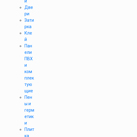
и
Две
ри
Зати
рка
Кле
й
Пан
ели
ПВХ
и
ком
плек
тую
щие
Пен
ы и
герм
етик
и
Плит
ка