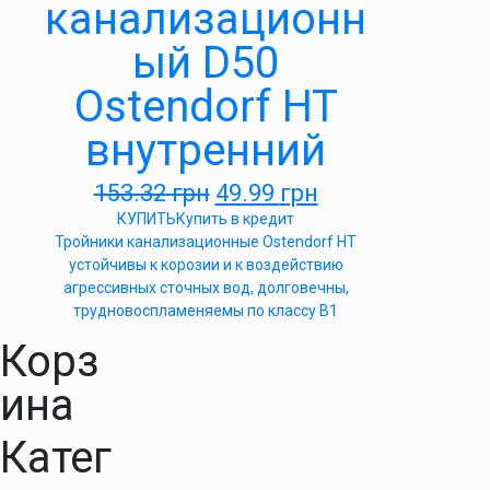
канализационн
ый D50
Ostendorf HT
внутренний
153.32
грн
49.99
грн
КУПИТЬ
Купить в кредит
Тройники канализационные Ostendorf HT
устойчивы к корозии и к воздействию
агрессивных сточных вод, долговечны,
трудновоспламеняемы по классу B1
Корз
ина
Катег