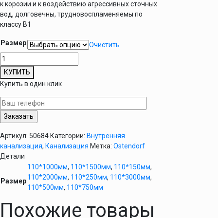
к корозии и к воздействию агрессивных сточных
вод, долговечны, трудновоспламеняемы по
классу B1
Размер
Очистить
Количество
товара
КУПИТЬ
Труба
Купить в один клик
канализационная
D
110
мм
Ostendorf
Артикул:
50684
Категории:
Внутренняя
HT
канализация
,
Канализация
Метка:
Ostendorf
внутренняя
Детали
110*1000мм
,
110*1500мм
,
110*150мм
,
110*2000мм
,
110*250мм
,
110*3000мм
,
Размер
110*500мм
,
110*750мм
Похожие товары