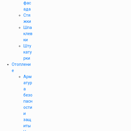
фас
ада
Стя
жки
Шпа
клев
ки
Шту
кату
рки
Отоплени
е
Арм
атур
а
безо
пасн
ости
и
защ
иты