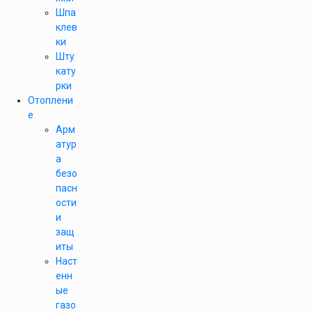
Шпа
клев
ки
Шту
кату
рки
Отоплени
е
Арм
атур
а
безо
пасн
ости
и
защ
иты
Наст
енн
ые
газо