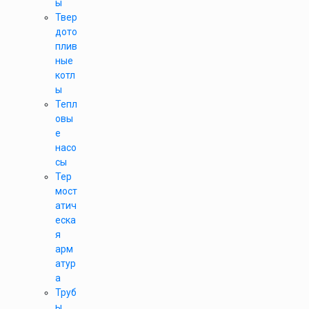
ы
Твер
дото
плив
ные
котл
ы
Тепл
овы
е
насо
сы
Тер
мост
атич
еска
я
арм
атур
а
Труб
ы