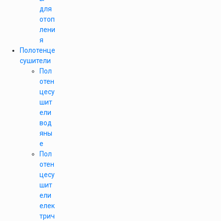
для
отоп
лени
я
Полотенце
сушители
Пол
отен
цесу
шит
ели
вод
яны
е
Пол
отен
цесу
шит
ели
елек
трич