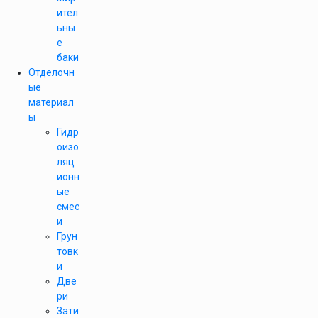
ител
ьны
е
баки
Отделочн
ые
материал
ы
Гидр
оизо
ляц
ионн
ые
смес
и
Грун
товк
и
Две
ри
Зати