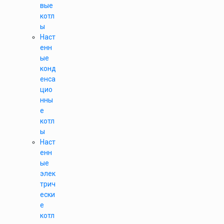
вые
котл
ы
Наст
енн
ые
конд
енса
цио
нны
е
котл
ы
Наст
енн
ые
элек
трич
ески
е
котл