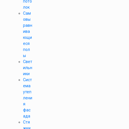
пото
лок
Сам
овы
равн
ива
ющи
еся
пол
ы
Свет
ильн
ики
Сист
ема
утеп
лени
я
фас
ада
Стя
жки