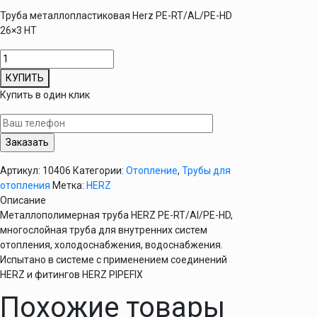
Труба металлопластиковая Herz PE-RT/AL/PE-HD
26×3 НТ
Количество
товара
КУПИТЬ
Труба
Купить в один клик
металлополимерная
PE-
RT/Al/PE-
HD
НТ
Артикул:
10406
Категории:
Отопление
,
Трубы для
26х3
отопления
Метка:
HERZ
АІ-0,5мм
Описание
HERZ
Металлополимерная труба HERZ PE-RT/Al/PE-HD,
многослойная труба для внутренних систем
отопления, холодоснабжения, водоснабжения.
Испытано в системе с применением соединений
HERZ и фитингов HERZ PIPEFIX
Похожие товары