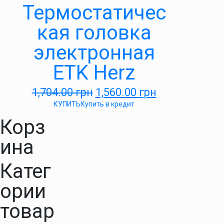
Термостатичес
кая головка
электронная
ETK Herz
1,704.00
грн
1,560.00
грн
КУПИТЬ
Купить в кредит
Корз
ина
Катег
ории
товар