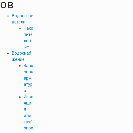
ов
Водонагре
ватели
Нако
пите
льн
ые
Водоснаб
жение
Запо
рная
арм
атур
а
Изол
яци
я
для
труб
опро