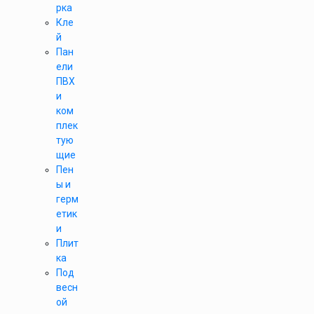
рка
Кле
й
Пан
ели
ПВХ
и
ком
плек
тую
щие
Пен
ы и
герм
етик
и
Плит
ка
Под
весн
ой