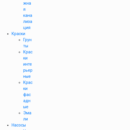
жна
я
кана
лиза
ция
Краски
Грун
ты
Крас
ки
инте
рьер
ные
Крас
ки
фас
адн
ые
Эма
ли
Насосы