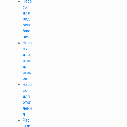
Насо
сы
для
вод
осна
бже
ния
Насо
сы
для
отво
да
сток
ов
Насо
сы
для
отоп
лени
я
Рас
шир