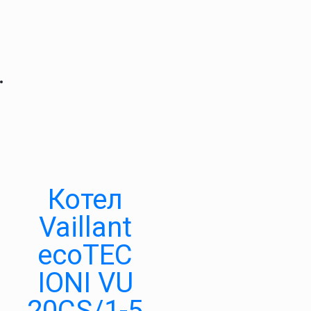
Котел
Vaillant
ecoTEC
IONI VU
20CS/1-5