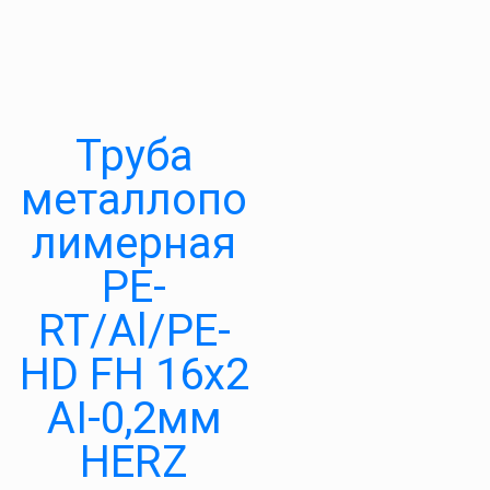
Труба
металлопо
лимерная
PE-
RT/Al/PE-
HD FH 16х2
АІ-0,2мм
HERZ