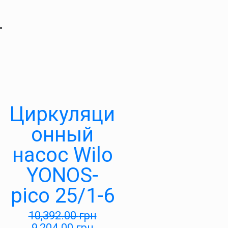
Циркуляци
онный
насос Wilo
YONOS-
pico 25/1-6
10,392.00
грн
9,204.00
грн